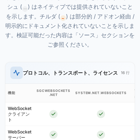
シュ (
) はネイティブでは提供されていないこと
—
を示します。チルダ (
) は部分的 / アドオン経由 /
~
明示的にドキュメント化されていないことを示しま
す。検証可能だった内容は「ソース」セクションを
ご参照ください。
プロトコル、トランスポート、ライセンス
16 行
AS
SGCWEBSOCKETS
機能
SYSTEM.NET.WEBSOCKETS
C
.NET
SI
WebSocket
クライアン
ト
WebSocket
サーバー