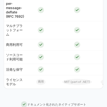
per-
message-
deflate
(RFC 7692)
マルチプラ
ットフォー
ム
商用利用可
ソースコー
ド利用可能
活発な保守
ライセンス
(p
商用
MIT (part of .NET)
モデル
AS
C
ドキュメント化されたネイティブサポート