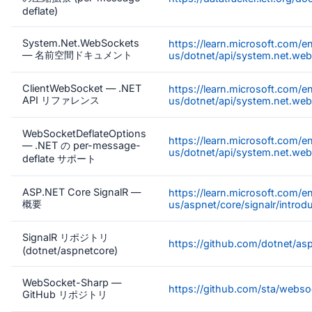
deflate)
System.Net.WebSockets
https://learn.microsoft.com/e
— 名前空間ドキュメント
us/dotnet/api/system.net.we
ClientWebSocket — .NET
https://learn.microsoft.com/e
API リファレンス
us/dotnet/api/system.net.web
WebSocketDeflateOptions
https://learn.microsoft.com/e
— .NET の per-message-
us/dotnet/api/system.net.we
deflate サポート
ASP.NET Core SignalR —
https://learn.microsoft.com/e
概要
us/aspnet/core/signalr/introd
SignalR リポジトリ
https://github.com/dotnet/as
(dotnet/aspnetcore)
WebSocket-Sharp —
https://github.com/sta/webs
GitHub リポジトリ