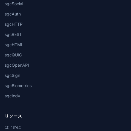
sgcSocial
sgcAuth
sgcHTTP
sgcREST
sgcHTML
sgcQUIC
sgcOpenAPI
sgcSign
sgcBiometrics
sgcIndy
リソース
はじめに