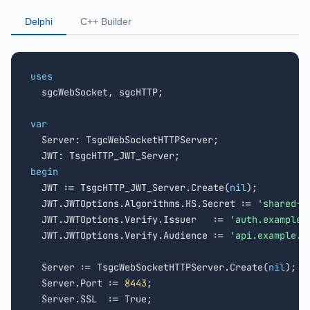
Delphi
C++ Builder
uses

  sgcWebSocket, sgcHTTP;

var

  Server: TsgcWebSocketHTTPServer;

begin

  JWT := TsgcHTTP_JWT_Server.Create(
nil
);

  JWT.JWTOptions.Algorithms.HS.Secret := 
'shared-s
  JWT.JWTOptions.Verify.Issuer   := 
'auth.example.
  JWT.JWTOptions.Verify.Audience := 
'api.example.c
  Server := TsgcWebSocketHTTPServer.Create(
nil
);

  Server.Port := 
8443
;

  Server.SSL  := True;
