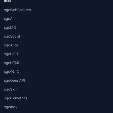
製品
sgcWebSockets
sgcAI
sgcMQ
sgcSocial
sgcAuth
sgcHTTP
sgcHTML
sgcQUIC
sgcOpenAPI
sgcSign
sgcBiometrics
sgcIndy