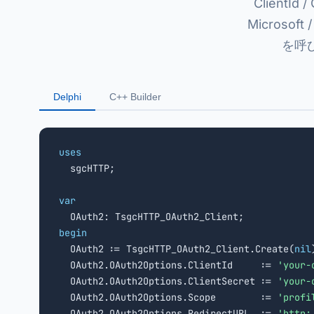
ClientI
Microsof
を呼
Delphi
C++ Builder
uses

  sgcHTTP;

var
begin

  OAuth2 := TsgcHTTP_OAuth2_Client.Create(
nil
  OAuth2.OAuth2Options.ClientId     := 
'your-
  OAuth2.OAuth2Options.ClientSecret := 
'your-
  OAuth2.OAuth2Options.Scope        := 
'profi
  OAuth2.OAuth2Options.RedirectURL  := 
'http: