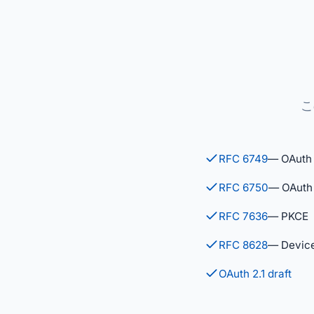
こ
RFC 6749
— OAuth 
RFC 6750
— OAuth 
RFC 7636
— PKCE
RFC 8628
— Device
OAuth 2.1 draft