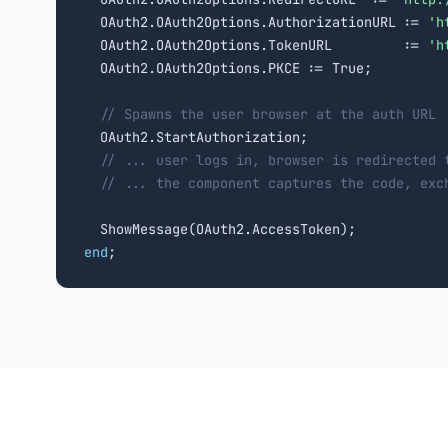
  OAuth2.OAuth2Options.AuthorizationURL := 
'h
  OAuth2.OAuth2Options.TokenURL         := 
'h
  OAuth2.OAuth2Options.PKCE := True;

// Spawns the user browser at the auth URL
  OAuth2.StartAuthorization;

// ... user logs in, browser is redirected 
// ... the component captures the code, exc
end
;