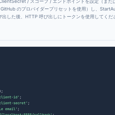
d / ClientSecret / スコープ / エンドポイントを設定（または 
t / GitHub のプロバイダープリセットを使用）し、StartAuth
び出した後、HTTP 呼び出しにトークンを使用してくだ
);

client-id'
;

client-secret'
;

le email'
;

//localhost:5555/callback'
;
