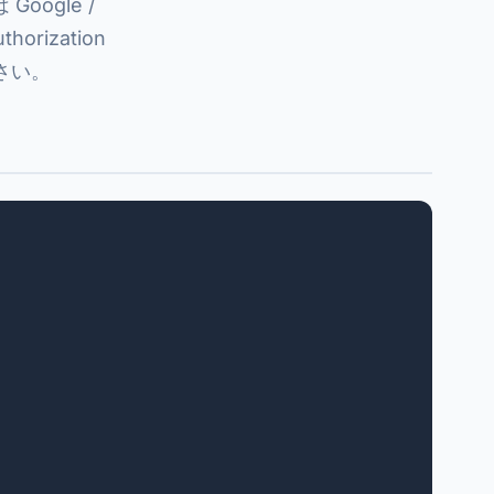
Google /
orization
さい。