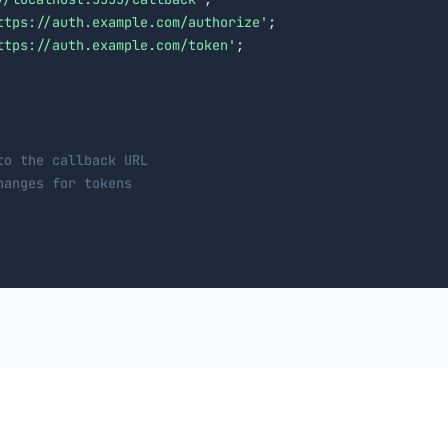
ttps://auth.example.com/authorize'
;

ttps://auth.example.com/token'
;

to the callback URL
hanges for tokens