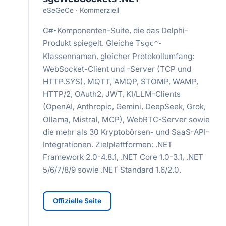
eSeGeCe · Kommerziell
C#-Komponenten-Suite, die das Delphi-
Produkt spiegelt. Gleiche
-
Tsgc*
Klassennamen, gleicher Protokollumfang:
WebSocket-Client und -Server (TCP und
HTTP.SYS), MQTT, AMQP, STOMP, WAMP,
HTTP/2, OAuth2, JWT, KI/LLM-Clients
(OpenAI, Anthropic, Gemini, DeepSeek, Grok,
Ollama, Mistral, MCP), WebRTC-Server sowie
die mehr als 30 Kryptobörsen- und SaaS-API-
Integrationen. Zielplattformen: .NET
Framework 2.0-4.8.1, .NET Core 1.0-3.1, .NET
5/6/7/8/9 sowie .NET Standard 1.6/2.0.
Offizielle Seite