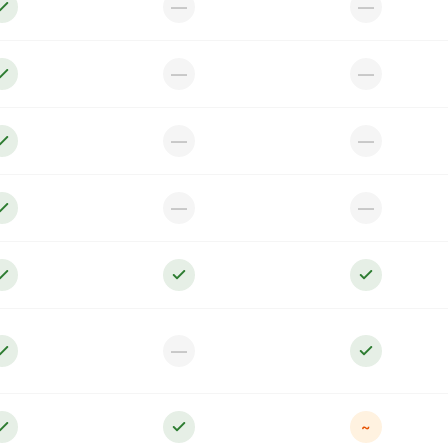
—
—
—
—
—
—
—
—
—
~