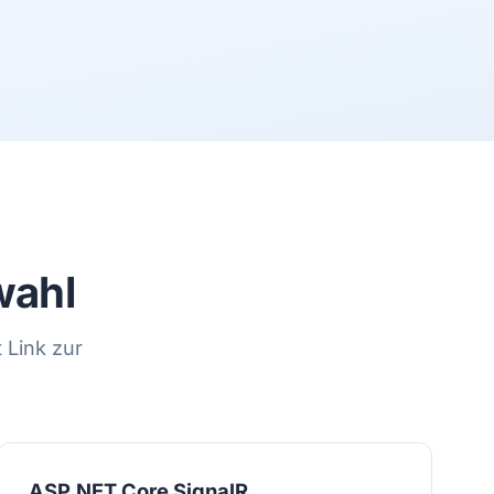
wahl
 Link zur
ASP.NET Core SignalR