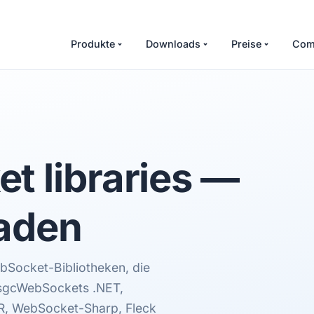
Produkte
Downloads
Preise
Com
 libraries
—
faden
ebSocket-Bibliotheken, die
 sgcWebSockets .NET,
R, WebSocket-Sharp, Fleck