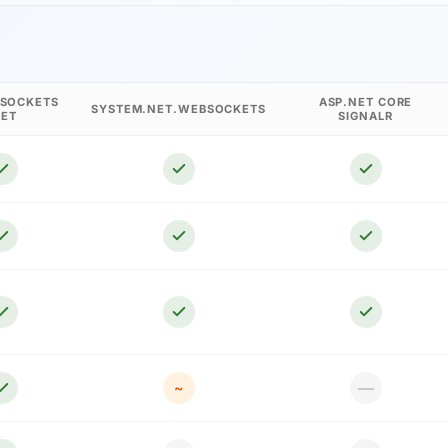
SOCKETS
ASP.NET CORE
SYSTEM.NET.WEBSOCKETS
NET
SIGNALR
—
~