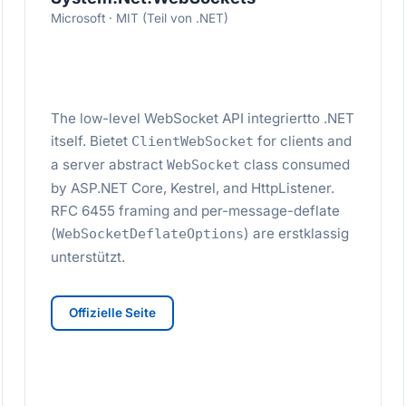
Microsoft · MIT (Teil von .NET)
The low-level WebSocket API integriertto .NET
itself. Bietet
for clients and
ClientWebSocket
a server abstract
class consumed
WebSocket
by ASP.NET Core, Kestrel, and HttpListener.
RFC 6455 framing and per-message-deflate
(
) are erstklassig
WebSocketDeflateOptions
unterstützt.
Offizielle Seite