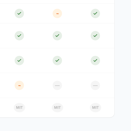
~
—
—
~
MIT
MIT
MIT