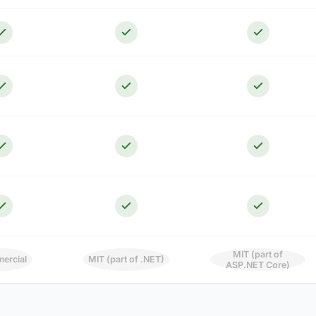
MIT (part of
ercial
MIT (part of .NET)
ASP.NET Core)