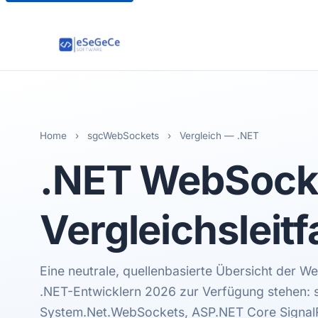
Home
›
sgcWebSockets
›
Vergleich — .NET
.NET
WebSocket
Vergleichsleit
Eine neutrale, quellenbasierte Übersicht der W
.NET-Entwicklern 2026 zur Verfügung stehen:
System.Net.WebSockets, ASP.NET Core Signal