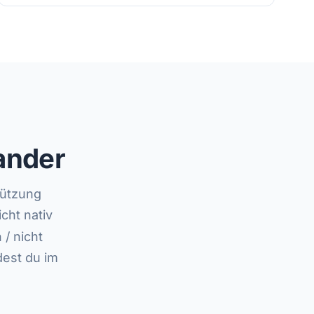
ander
tützung
cht nativ
 / nicht
dest du im