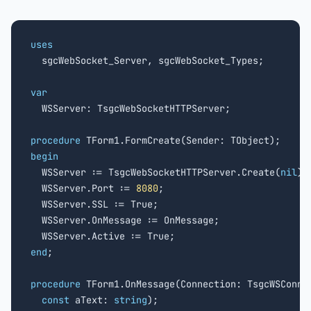
uses

  sgcWebSocket_Server, sgcWebSocket_Types;

var

  WSServer: TsgcWebSocketHTTPServer;

procedure
begin

  WSServer := TsgcWebSocketHTTPServer.Create(
nil
);

  WSServer.Port := 
8080
;

  WSServer.SSL := True;

  WSServer.OnMessage := OnMessage;

end
;

procedure
 TForm1.OnMessage(Connection: TsgcWSConnec
const
 aText: 
string