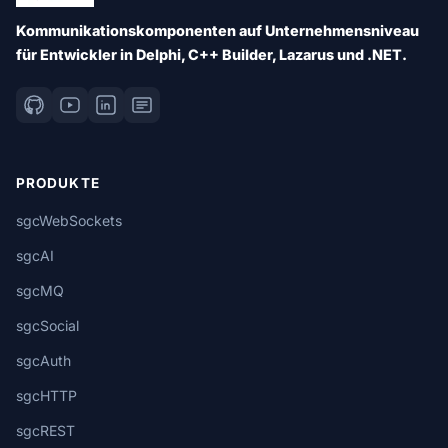
Kommunikationskomponenten auf Unternehmensniveau
für Entwickler in Delphi, C++ Builder, Lazarus und .NET.
PRODUKTE
sgcWebSockets
sgcAI
sgcMQ
sgcSocial
sgcAuth
sgcHTTP
sgcREST