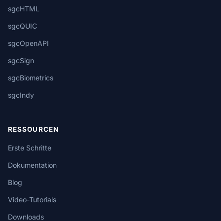
sgcHTML
sgcQUIC
sgcOpenAPI
sgcSign
sgcBiometrics
sgcIndy
RESSOURCEN
Erste Schritte
Dokumentation
Blog
Video-Tutorials
Downloads