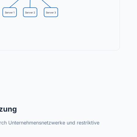
Server 1
Server 2
Server 3
tzung
urch Unternehmensnetzwerke und restriktive