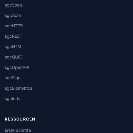
sgcSocial
sgcAuth
sgcHTTP
sgcREST
sgcHTML
sgcQUIC
sgcOpenAPI
sgcSign
sgcBiometrics
sgcIndy
RESSOURCEN
Erste Schritte