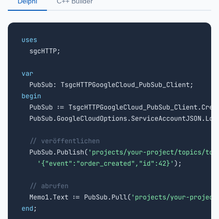
Delphi
C++ Builder
uses

  sgcHTTP;

var
begin

  PubSub := TsgcHTTPGoogleCloud_PubSub_Client.Crea
  PubSub.GoogleCloudOptions.ServiceAccountJSON.Loa
// veröffentlichen
  PubSub.Publish(
'projects/your-project/topics/top
'{"event":"order_created","id":42}'
);

// abrufen
  Memo1.Text := PubSub.Pull(
'projects/your-project
end
;