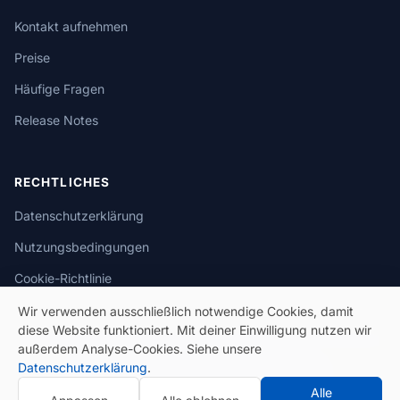
Kontakt aufnehmen
Preise
Häufige Fragen
Release Notes
RECHTLICHES
Datenschutzerklärung
Nutzungsbedingungen
Cookie-Richtlinie
Wir verwenden ausschließlich notwendige Cookies, damit
diese Website funktioniert. Mit deiner Einwilligung nutzen wir
außerdem Analyse-Cookies. Siehe unsere
Datenschutzerklärung
.
© 2026 eSeGeCe. Alle Rechte vorbehalten.
Alle