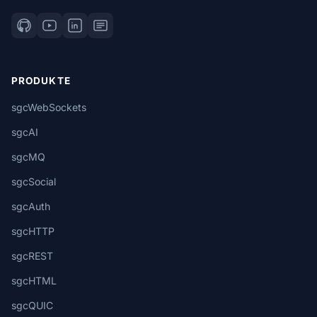
PRODUKTE
sgcWebSockets
sgcAI
sgcMQ
sgcSocial
sgcAuth
sgcHTTP
sgcREST
sgcHTML
sgcQUIC