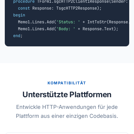
procedure
 TForm1.sgcHTTP2Client1Response(Sender: TO
const
begin

  Memo1.Lines.Add(
'Status: '
 + IntToStr(Response.St
  Memo1.Lines.Add(
'Body: '
end
;
KOMPATIBILITÄT
Unterstützte Plattformen
Entwickle HTTP-Anwendungen für jede
Plattform aus einer einzigen Codebasis.