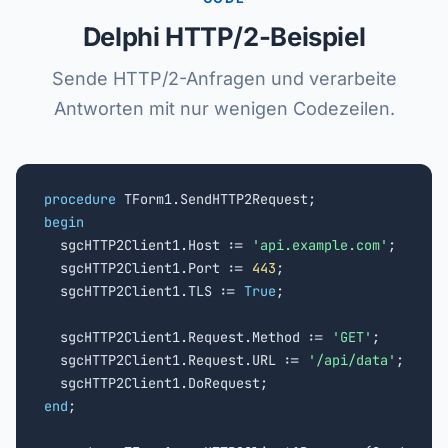
Delphi HTTP/2-Beispiel
Sende HTTP/2-Anfragen und verarbeite
Antworten mit nur wenigen Codezeilen.
procedure
begin

  sgcHTTP2Client1.Host := 
'api.example.com'
;

  sgcHTTP2Client1.Port := 
443
;

  sgcHTTP2Client1.TLS := 
True
;

  sgcHTTP2Client1.Request.Method := 
'GET'
;

  sgcHTTP2Client1.Request.URL := 
'/api/data'
;

end
;
