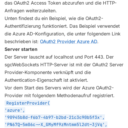
das OAuth2 Access Token abzurufen und die HTTP-
Anfragen weiterzuleiten.
Unten findest du ein Beispiel, wie die OAuth2-
Authentifizierung funktioniert. Das Beispiel verwendet
die Azure AD-Konfiguration, die unter folgendem Link
beschrieben ist:
OAuth2 Provider Azure AD
.
Server starten
Der Server lauscht auf localhost und Port 443. Der
sgcWebSockets HTTP-Server ist mit der OAuth2 Server
Provider-Komponente verknüpft und die
Authentication-Eigenschaft ist aktiviert.
Vor dem Start des Servers wird der Azure OAuth2-
Provider mit folgendem Methodenaufruf registriert.
RegisterProvider(
'azure',
'90945b8d-f6b7-4b97-b2bd-21c3c90b5f3x',
'PN67Q~5m06c-~X_GMyMf9zMntmm5l2dt~3jVq',