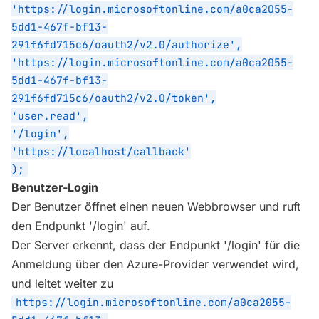
'https://login.microsoftonline.com/a0ca2055-
5dd1-467f-bf13-
291f6fd715c6/oauth2/v2.0/authorize',
'https://login.microsoftonline.com/a0ca2055-
5dd1-467f-bf13-
291f6fd715c6/oauth2/v2.0/token',
'user.read',
'/login',
'https://localhost/callback'
);
Benutzer-Login
Der Benutzer öffnet einen neuen Webbrowser und ruft
den Endpunkt '/login' auf.
Der Server erkennt, dass der Endpunkt '/login' für die
Anmeldung über den Azure-Provider verwendet wird,
und leitet weiter zu
https://login.microsoftonline.com/a0ca2055-