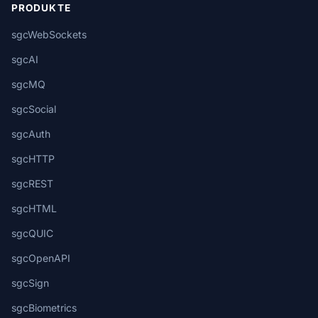
PRODUKTE
sgcWebSockets
sgcAI
sgcMQ
sgcSocial
sgcAuth
sgcHTTP
sgcREST
sgcHTML
sgcQUIC
sgcOpenAPI
sgcSign
sgcBiometrics