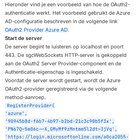
Hieronder vind je een voorbeeld van hoe de OAuth2-
authenticatie werkt. Het voorbeeld gebruikt de Azure
AD-configuratie beschreven in de volgende link
OAuth2 Provider Azure AD
.
Start de server
De server begint te luisteren op localhost en poort
443. De sgcWebSockets HTTP-server is gekoppeld
aan de OAuth2 Server Provider-component en de
Authenticatie-eigenschap is ingeschakeld.
Voordat de server wordt gestart, wordt de Azure
OAuth2-provider geregistreerd via de volgende
method-aanroep.
RegisterProvider(
'azure',
'90945b8d-f6b7-4b97-b2bd-21c3c90b5f3x',
'PN67Q~5m06c-~X_GMyMf9zMntmm5l2dt~3jVq',
'https://login.microsoftonline.com/a0ca2055-