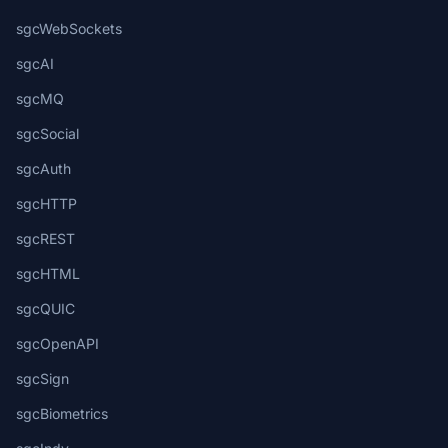
sgcWebSockets
sgcAI
sgcMQ
sgcSocial
sgcAuth
sgcHTTP
sgcREST
sgcHTML
sgcQUIC
sgcOpenAPI
sgcSign
sgcBiometrics