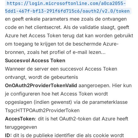
https://login.microsoftonline.com/a0ca2055-
5dd1-467f-bf13-291f6fd715c6/oauth2/v2.0/token
en geeft enkele parameters mee zoals de ontvangen
code en het clientsecret. Als de validatie slaagt, geeft
Azure het Access Token terug dat kan worden gebruikt
om toegang te krijgen tot de beschermde Azure-
bronnen, zoals het profiel of e-mail lezen...
Succesvol Access Token
Wanneer de server een succesvol Access Token
ontvangt, wordt de gebeurtenis
OnOAuth2ProviderTokenValid
aangeroepen. Hier kun
je configureren hoe het Access Token wordt
opgeslagen (indien gewenst) via de parameterklasse
TsgcHTTPOAuth2ProviderToken
AccesToken
: dit is het OAuth2-token dat Azure heeft
teruggegeven
ID:
dit is de publieke identifier die als cookie wordt