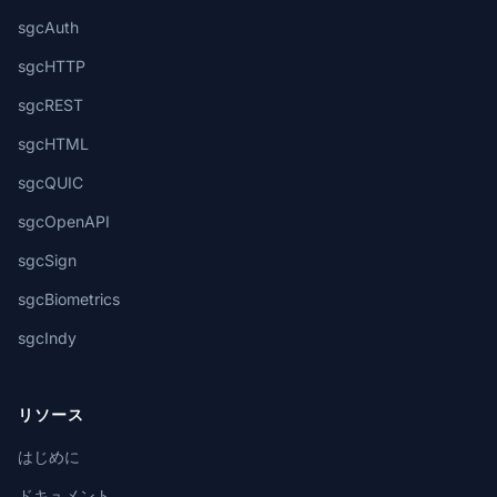
sgcAuth
sgcHTTP
sgcREST
sgcHTML
sgcQUIC
sgcOpenAPI
sgcSign
sgcBiometrics
sgcIndy
リソース
はじめに
ドキュメント