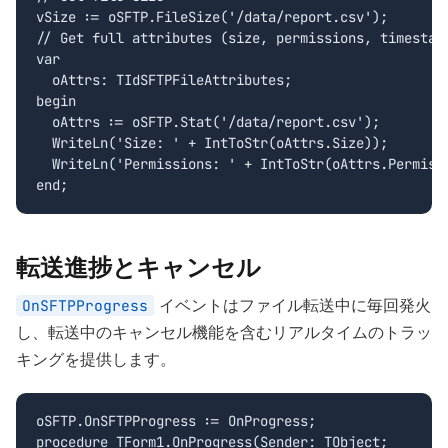
vSize := oSFTP.FileSize('/data/report.csv');

// Get full attributes (size, permissions, timestamp
var

  oAttrs: TIdSFTPFileAttributes;

begin

  oAttrs := oSFTP.Stat('/data/report.csv');

  WriteLn('Size: ' + IntToStr(oAttrs.Size));

  WriteLn('Permissions: ' + IntToStr(oAttrs.Permissi
end;
転送進捗とキャンセル
イベントはファイル転送中に毎回発火
OnSFTPProgress
し、転送中のキャンセル機能を含むリアルタイムのトラッ
キングを提供します。
oSFTP.OnSFTPProgress := OnProgress;

procedure TForm1.OnProgress(Sender: TObject;
