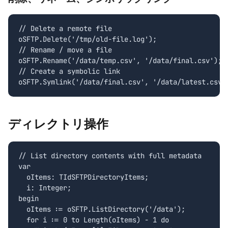
// Delete a remote file

oSFTP.Delete('/tmp/old-file.log');

// Rename / move a file

oSFTP.Rename('/data/temp.csv', '/data/final.csv');

// Create a symbolic link

oSFTP.Symlink('/data/final.csv', '/data/latest.csv'
ディレクトリ操作
// List directory contents with full metadata

var

  oItems: TIdSFTPDirectoryItems;

  i: Integer;

begin

  oItems := oSFTP.ListDirectory('/data');

  for i := 0 to Length(oItems) - 1 do
