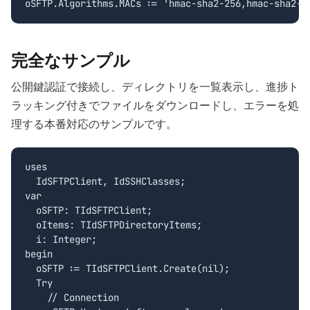
oSFTP.Algorithms.MACs := 'hmac-sha2-256,hmac-sha2-5
完全なサンプル
公開鍵認証で接続し、ディレクトリを一覧表示し、進捗ト
ラッキング付きでファイルをダウンロードし、エラーを処
理する本番対応のサンプルです。
uses

  IdSFTPClient, IdSSHClasses;

var

  oSFTP: TIdSFTPClient;

  oItems: TIdSFTPDirectoryItems;

  i: Integer;

begin

  oSFTP := TIdSFTPClient.Create(nil);

  Try

    // Connection
