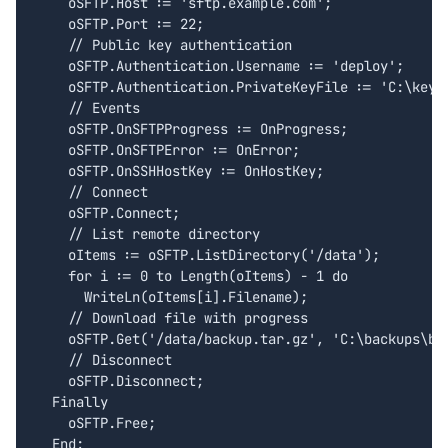
    oSFTP.Host := 'sftp.example.com';

    oSFTP.Port := 22;

    // Public key authentication

    oSFTP.Authentication.Username := 'deploy';

    oSFTP.Authentication.PrivateKeyFile := 'C:\keys\
    // Events

    oSFTP.OnSFTPProgress := OnProgress;

    oSFTP.OnSFTPError := OnError;

    oSFTP.OnSSHHostKey := OnHostKey;

    // Connect

    oSFTP.Connect;

    // List remote directory

    oItems := oSFTP.ListDirectory('/data');

    for i := 0 to Length(oItems) - 1 do

      WriteLn(oItems[i].Filename);

    // Download file with progress

    oSFTP.Get('/data/backup.tar.gz', 'C:\backups\bac
    // Disconnect

    oSFTP.Disconnect;

  Finally

    oSFTP.Free;

  End;
