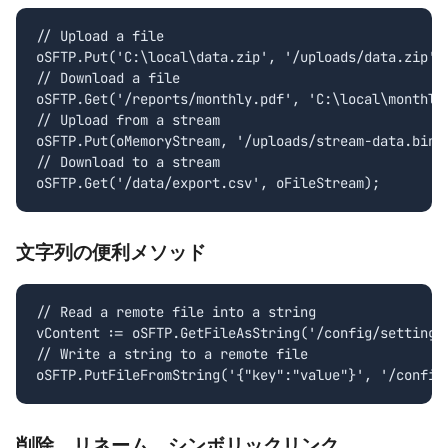
// Upload a file

oSFTP.Put('C:\local\data.zip', '/uploads/data.zip');
// Download a file

oSFTP.Get('/reports/monthly.pdf', 'C:\local\monthly.
// Upload from a stream

oSFTP.Put(oMemoryStream, '/uploads/stream-data.bin')
// Download to a stream

oSFTP.Get('/data/export.csv', oFileStream);
文字列の便利メソッド
// Read a remote file into a string

vContent := oSFTP.GetFileAsString('/config/settings.
// Write a string to a remote file

oSFTP.PutFileFromString('{"key":"value"}', '/config
削除、リネーム、シンボリックリンク