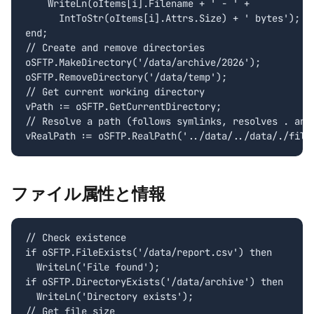
    WriteLn(oItems[i].Filename + ' - ' +

      IntToStr(oItems[i].Attrs.Size) + ' bytes');

end;

// Create and remove directories

oSFTP.MakeDirectory('/data/archive/2026');

oSFTP.RemoveDirectory('/data/temp');

// Get current working directory

vPath := oSFTP.GetCurrentDirectory;

// Resolve a path (follows symlinks, resolves . and 
vRealPath := oSFTP.RealPath('../data/../data/./file
ファイル属性と情報
// Check existence

if oSFTP.FileExists('/data/report.csv') then

  WriteLn('File found');

if oSFTP.DirectoryExists('/data/archive') then

  WriteLn('Directory exists');

// Get file size
