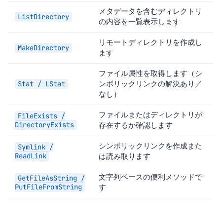
メタデータを含むディレクトリ
ListDirectory
の内容を一覧表示します
リモートディレクトリを作成し
MakeDirectory
ます
ファイル属性を取得します（シ
ンボリックリンクの解決あり／
Stat / LStat
なし）
ファイルまたはディレクトリが
FileExists /
DirectoryExists
存在するか確認します
シンボリックリンクを作成また
Symlink /
ReadLink
は読み取ります
文字列ベースの便利メソッドで
GetFileAsString /
PutFileFromString
す