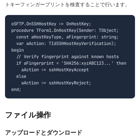
トキーフィンガープリントを検査することで行います。
oSFTP.OnSSHHostKey := OnHostKey;

procedure TForm1.OnHostKey(Sender: TObject;

  const aHostKeyType, aFingerprint: string;

  var aAction: TIdSSHHostKeyVerification);

begin

  // Verify fingerprint against known hosts

  if aFingerprint = 'SHA256:xyzABC123...' then

    aAction := sshHostKeyAccept

  else

    aAction := sshHostKeyReject;

end;
ファイル操作
アップロードとダウンロード