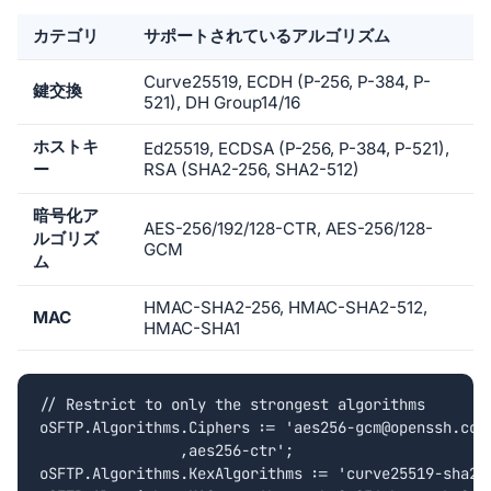
カテゴリ
サポートされているアルゴリズム
Curve25519, ECDH (P-256, P-384, P-
鍵交換
521), DH Group14/16
ホストキ
Ed25519, ECDSA (P-256, P-384, P-521),
ー
RSA (SHA2-256, SHA2-512)
暗号化ア
AES-256/192/128-CTR, AES-256/128-
ルゴリズ
GCM
ム
HMAC-SHA2-256, HMAC-SHA2-512,
MAC
HMAC-SHA1
// Restrict to only the strongest algorithms

oSFTP.Algorithms.Ciphers := 'aes256-gcm@openssh.com'
		,aes256-ctr';

oSFTP.Algorithms.KexAlgorithms := 'curve25519-sha256