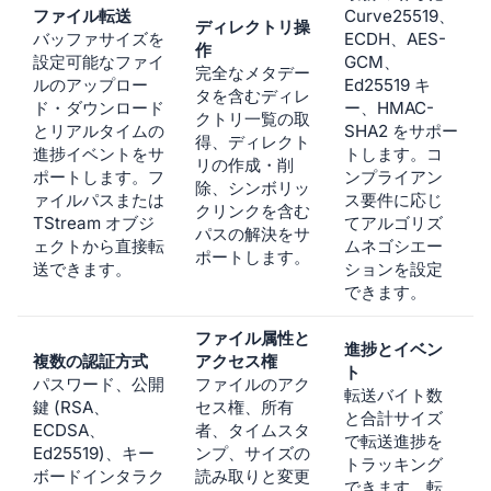
ファイル転送
Curve25519、
ディレクトリ操
バッファサイズを
ECDH、AES-
作
設定可能なファイ
GCM、
完全なメタデー
ルのアップロー
Ed25519 キ
タを含むディレ
ド・ダウンロード
ー、HMAC-
クトリ一覧の取
とリアルタイムの
SHA2 をサポー
得、ディレクト
進捗イベントをサ
トします。コ
リの作成・削
ポートします。フ
ンプライアン
除、シンボリッ
ァイルパスまたは
ス要件に応じ
クリンクを含む
TStream オブジ
てアルゴリズ
パスの解決をサ
ェクトから直接転
ムネゴシエー
ポートします。
送できます。
ションを設定
できます。
ファイル属性と
進捗とイベン
複数の認証方式
アクセス権
ト
パスワード、公開
ファイルのアク
転送バイト数
鍵 (RSA、
セス権、所有
と合計サイズ
ECDSA、
者、タイムスタ
で転送進捗を
Ed25519)、キー
ンプ、サイズの
トラッキング
ボードインタラク
読み取りと変更
できます。転