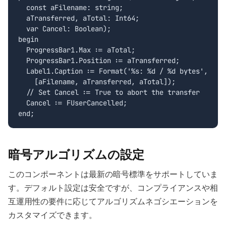
  const aFilename: string;

  aTransferred, aTotal: Int64;

  var Cancel: Boolean);

begin

  ProgressBar1.Max := aTotal;

  ProgressBar1.Position := aTransferred;

  Label1.Caption := Format('%s: %d / %d bytes',

    [aFilename, aTransferred, aTotal]);

  // Set Cancel := True to abort the transfer

  Cancel := FUserCancelled;

end;
暗号アルゴリズムの設定
このコンポーネントは最新の暗号標準をサポートしていま
す。デフォルト設定は安全ですが、コンプライアンスや相
互運用性の要件に応じてアルゴリズムネゴシエーションを
カスタマイズできます。