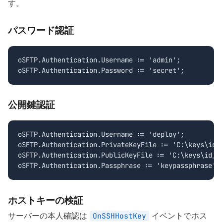
す。
パスワード認証
oSFTP.Authentication.Username := 'admin';

oSFTP.Authentication.Password := 'secret';
公開鍵認証
oSFTP.Authentication.Username := 'deploy';

oSFTP.Authentication.PrivateKeyFile := 'C:\keys\id_r
oSFTP.Authentication.PublicKeyFile := 'C:\keys\id_rs
oSFTP.Authentication.Passphrase := 'keypassphrase';
ホストキーの検証
サーバーの本人確認は
イベントでホス
OnSSHHostKey