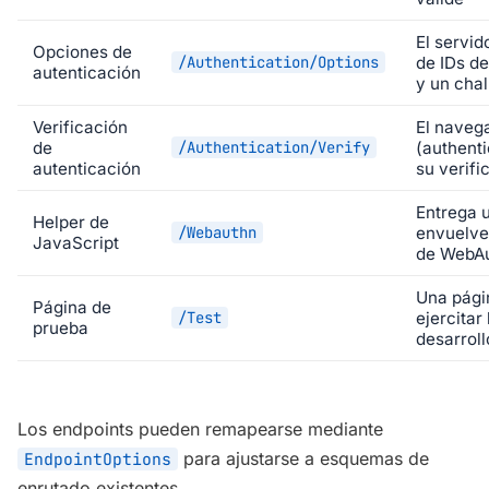
El servid
Opciones de
/Authentication/Options
de IDs de
autenticación
y un cha
Verificación
El navega
de
/Authentication/Verify
(authenti
autenticación
su verifi
Entrega u
Helper de
/Webauthn
envuelve
JavaScript
de WebAu
Una pági
Página de
/Test
ejercitar
prueba
desarroll
Los endpoints pueden remapearse mediante
para ajustarse a esquemas de
EndpointOptions
enrutado existentes.