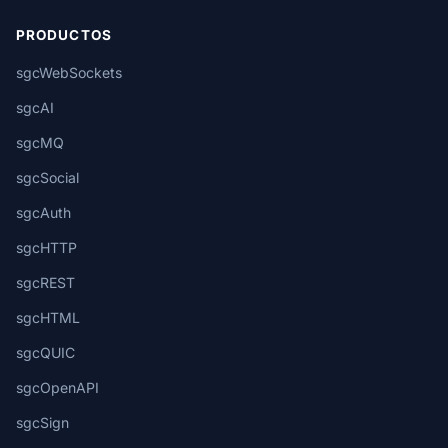
PRODUCTOS
sgcWebSockets
sgcAI
sgcMQ
sgcSocial
sgcAuth
sgcHTTP
sgcREST
sgcHTML
sgcQUIC
sgcOpenAPI
sgcSign