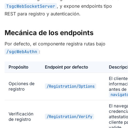
, y expone endpoints tipo
TsgcWebSocketServer
REST para registro y autenticación.
Mecánica de los endpoints
Por defecto, el componente registra rutas bajo
:
/sgcWebAuthn
Propósito
Endpoint por defecto
Descripc
El client
Opciones de
informaci
/Registration/Options
registro
antes de 
navigat
El naveg
credencia
Verificación
/Registration/Verify
attestati
de registro
cliente p
valide