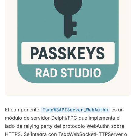
El componente
es un
TsgcWSAPIServer_WebAuthn
módulo de servidor Delphi/FPC que implementa el
lado de relying party del protocolo WebAuthn sobre
HTTPS. Se integra con
TsgcWebSocketHTTPServer
o