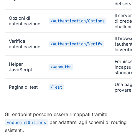
del serv
Il serve
Opzioni di
/Authentication/Options
di crede
autenticazione
challen
Il brows
Verifica
/Authentication/Verify
(authent
autenticazione
la verif
Fornisce
Helper
/Webauthn
incapsu
JavaScript
standar
Una pag
Pagina di test
/Test
provare 
Gli endpoint possono essere rimappati tramite
per adattarsi agli schemi di routing
EndpointOptions
esistenti.