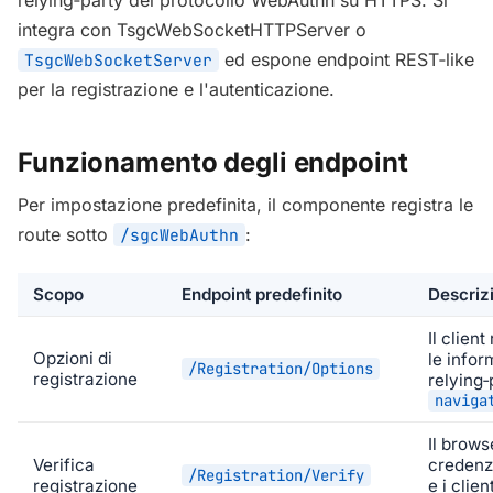
relying‑party del protocollo WebAuthn su HTTPS. Si
integra con
TsgcWebSocketHTTPServer
o
ed espone endpoint REST‑like
TsgcWebSocketServer
per la registrazione e l'autenticazione.
Funzionamento degli endpoint
Per impostazione predefinita, il componente registra le
route sotto
:
/sgcWebAuthn
Scopo
Endpoint predefinito
Descriz
Il clien
Opzioni di
le infor
/Registration/Options
registrazione
relying‑
naviga
Il brows
Verifica
credenzi
/Registration/Verify
registrazione
e i clie