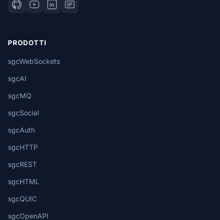
PRODOTTI
sgcWebSockets
sgcAI
sgcMQ
sgcSocial
sgcAuth
sgcHTTP
sgcREST
sgcHTML
sgcQUIC
sgcOpenAPI