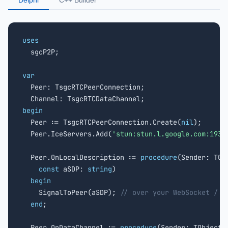
Delphi
C++ Builder
uses

  sgcP2P;

var

  Peer: TsgcRTCPeerConnection;

begin

  Peer := TsgcRTCPeerConnection.Create(
nil
);

  Peer.IceServers.Add(
'stun:stun.l.google.com:1930
  Peer.OnLocalDescription := 
procedure
(Sender: TObj
const
 aSDP: 
string
)

begin
    SignalToPeer(aSDP); 
// over your WebSocket / W
end
;

  Peer.OnDataChannel := 
procedure
(Sender: TObject;
