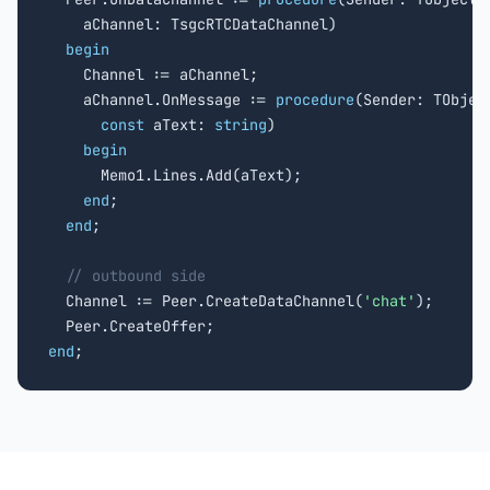
    aChannel: TsgcRTCDataChannel)

begin
    Channel := aChannel;

    aChannel.OnMessage := 
procedure
(Sender: TObject
const
 aText: 
string
)

begin
      Memo1.Lines.Add(aText);

end
;

end
;

// outbound side
  Channel := Peer.CreateDataChannel(
'chat'
);

end
;