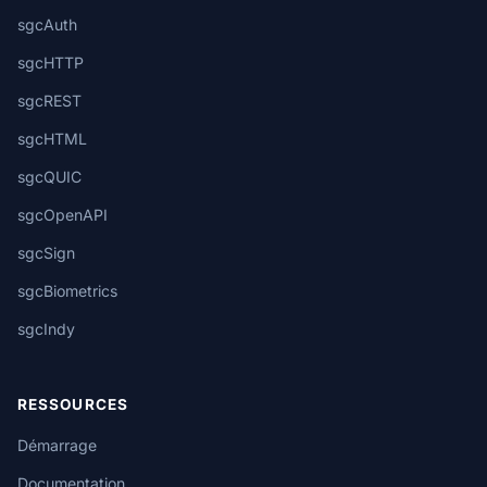
sgcAuth
sgcHTTP
sgcREST
sgcHTML
sgcQUIC
sgcOpenAPI
sgcSign
sgcBiometrics
sgcIndy
RESSOURCES
Démarrage
Documentation