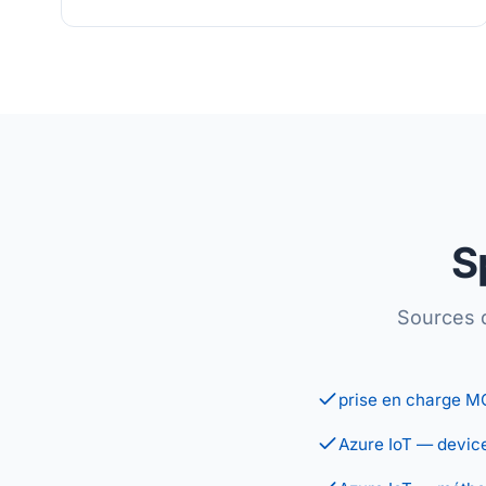
S
Sources 
prise en charge M
Azure IoT — devic