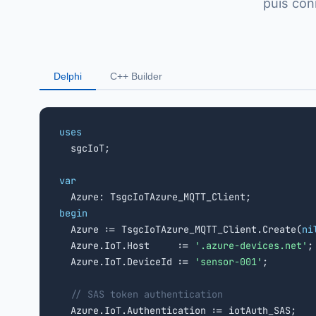
puis con
Delphi
C++ Builder
uses

  sgcIoT;

var
begin

  Azure := TsgcIoTAzure_MQTT_Client.Create(
ni
  Azure.IoT.Host     := 
'
.azure-devices.net'
;

  Azure.IoT.DeviceId := 
'sensor-001'
;

// SAS token authentication
  Azure.IoT.Authentication := iotAuth_SAS;
