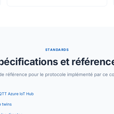
STANDARDS
pécifications et référenc
de référence pour le protocole implémenté par ce c
QTT Azure IoT Hub
e twins