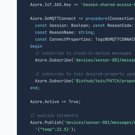
  Azure.IoT.SAS.Key := 
'base64-shared-access-
  Azure.OnMQTTConnect := 
procedure
(Connection
const
 Session: Boolean; 
const
 ReasonCode: 
const
 ReasonName: 
string
;

const
 ConnectProperties: TsgcWSMQTTCONNACK
begin
// subscribe to cloud-to-device messages
    Azure.Subscribe(
'devices/sensor-001/messa
// subscribe to twin desired-property upd
    Azure.Subscribe(
'$iothub/twin/PATCH/prope
end
;

  Azure.Active := True;

// publish telemetry
  Azure.Publish(
'devices/sensor-001/messages/
'{"temp":22.5}'