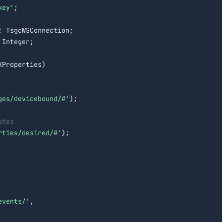
key'
;

: TsgcWSConnection;

Integer;

Properties)

ges/devicebound/#'
);

ates
rties/desired/#'
);

events/'
,
