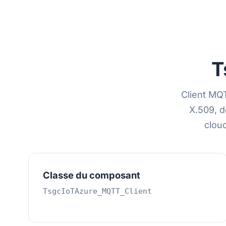
T
Client MQT
X.509, d
clou
Classe du composant
TsgcIoTAzure_MQTT_Client