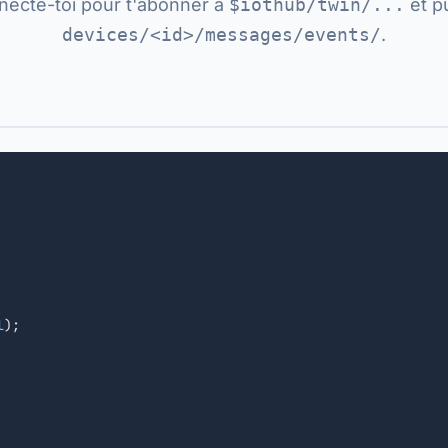
necte-toi pour t'abonner à
$iothub/twin/...
et pu
devices/<id>/messages/events/
.
l
);
