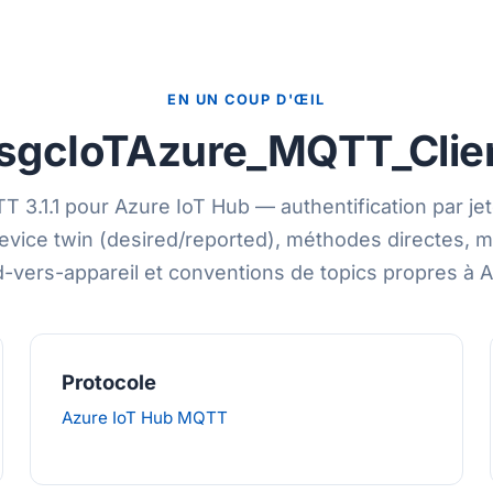
EN UN COUP D'ŒIL
sgcIoTAzure_MQTT_Clie
T 3.1.1 pour Azure IoT Hub — authentification par j
evice twin (desired/reported), méthodes directes,
d-vers-appareil et conventions de topics propres à A
Protocole
Azure IoT Hub MQTT