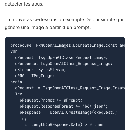
détecter les abus.
Tu trouveras ci-dessous un exemple Delphi simple qui
génère une image à partir d'un prompt.
procedure TFRMOpenAIImages.DoCreateImage(const aProm
var

  oRequest: TsgcOpenAIClass_Request_Image;

  oResponse: TsgcOpenAIClass_Response_Image;

  oStream: TBytesStream;

  oPNG : TPngImage;

begin

  oRequest := TsgcOpenAIClass_Request_Image.Create;

  Try

    oRequest.Prompt := aPrompt;

    oRequest.ResponseFormat := 'b64_json';

    oResponse := OpenAI.CreateImage(oRequest);

    Try

      if Length(oResponse.Data) > 0 then
