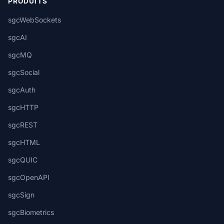
PRODUITS
sgcWebSockets
sgcAI
sgcMQ
sgcSocial
sgcAuth
sgcHTTP
sgcREST
sgcHTML
sgcQUIC
sgcOpenAPI
sgcSign
sgcBiometrics