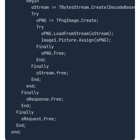
      begin

        oStream := TBytesStream.Create(DecodeBase64(
        Try

          oPNG := TPngImage.Create;

          Try

            oPNG.LoadFromStream(oStream);

            Image1.Picture.Assign(oPNG);

          Finally

            oPNG.Free;

          End;

        Finally

          oStream.free;

        End;

      end;

    Finally

      oResponse.Free;

    End;

  Finally

    oRequest.Free;

  End;
