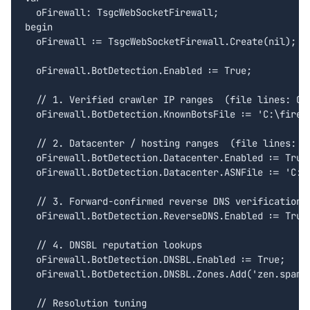
  oFirewall: TsgcWebSocketFirewall;

begin

  oFirewall := TsgcWebSocketFirewall.Create(nil);

  oFirewall.BotDetection.Enabled := True;

  // 1. Verified crawler IP ranges  (file lines: CID
  oFirewall.BotDetection.KnownBotsFile := 'C:\firewa
  // 2. Datacenter / hosting ranges  (file lines: CI
  oFirewall.BotDetection.Datacenter.Enabled := True;
  oFirewall.BotDetection.Datacenter.ASNFile := 'C:\f
  // 3. Forward-confirmed reverse DNS verification

  oFirewall.BotDetection.ReverseDNS.Enabled := True;
  // 4. DNSBL reputation lookups

  oFirewall.BotDetection.DNSBL.Enabled := True;

  oFirewall.BotDetection.DNSBL.Zones.Add('zen.spamha
  // Resolution tuning
