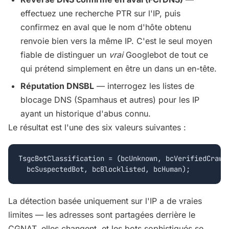
effectuez une recherche PTR sur l'IP, puis
confirmez en aval que le nom d'hôte obtenu
renvoie bien vers la même IP. C'est le seul moyen
fiable de distinguer un
vrai
Googlebot de tout ce
qui prétend simplement en être un dans un en-tête.
Réputation DNSBL
— interrogez les listes de
blocage DNS (Spamhaus et autres) pour les IP
ayant un historique d'abus connu.
Le résultat est l'une des six valeurs suivantes :
TsgcBotClassification = (bcUnknown, bcVerifiedCrawle
  bcSuspectedBot, bcBlocklisted, bcHuman);
La détection basée uniquement sur l'IP a de vraies
limites — les adresses sont partagées derrière le
CGNAT, elles changent, et les bots sophistiqués se