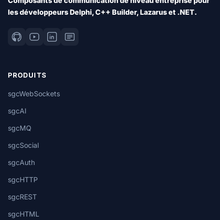
Composants de communication de niveau entreprise pour
les développeurs Delphi, C++ Builder, Lazarus et .NET.
PRODUITS
sgcWebSockets
sgcAI
sgcMQ
sgcSocial
sgcAuth
sgcHTTP
sgcREST
sgcHTML