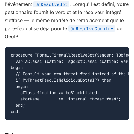
l'événement
. Lorsqu'il est défini, votre
OnResolveBot
gestionnaire fournit le verdict et le résolveur intégré
s'efface — le même modèle de remplacement que le
pare-feu utilise déjà pour le
de
OnResolveCountry
GeoIP.
procedure TForm1.FirewallResolveBot(Sender: TObject;
  var aClassification: TsgcBotClassification; var aB
begin

  // Consult your own threat feed instead of the bui
  if MyThreatFeed.IsMaliciousBot(aIP) then

  begin

    aClassification := bcBlocklisted;

    aBotName        := 'internal-threat-feed';

  end;

end;