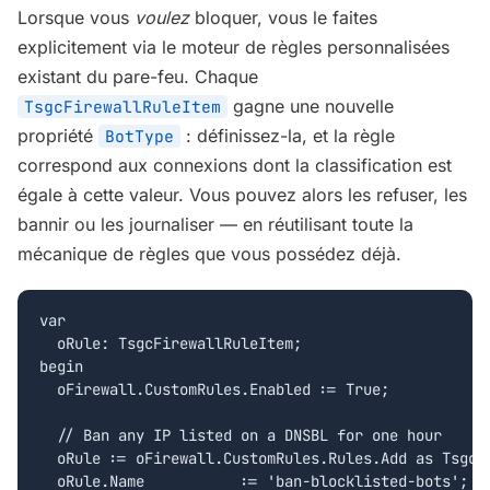
Lorsque vous
voulez
bloquer, vous le faites
explicitement via le moteur de règles personnalisées
existant du pare-feu. Chaque
gagne une nouvelle
TsgcFirewallRuleItem
propriété
: définissez-la, et la règle
BotType
correspond aux connexions dont la classification est
égale à cette valeur. Vous pouvez alors les refuser, les
bannir ou les journaliser — en réutilisant toute la
mécanique de règles que vous possédez déjà.
var

  oRule: TsgcFirewallRuleItem;

begin

  oFirewall.CustomRules.Enabled := True;

  // Ban any IP listed on a DNSBL for one hour

  oRule := oFirewall.CustomRules.Rules.Add as TsgcFi
  oRule.Name           := 'ban-blocklisted-bots';
