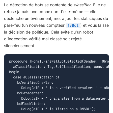
La détection de bots se contente de
classifier
. Elle ne
refuse jamais une connexion d'elle-même — elle
déclenche un événement, met à jour les statistiques du
pare-feu (un nouveau compteur
) et vous laisse
fvBot
la décision de politique. Cela évite qu'un robot
d'indexation vérifié mal classé soit rejeté
silencieusement.
procedure TForm1.FirewallBotDetected(Sender: TObject
  aClassification: TsgcBotClassification; const aBot
begin

  case aClassification of

    bcVerifiedCrawler:

      DoLog(aIP + ' is a verified crawler: ' + aBotN
    bcDatacenter:

      DoLog(aIP + ' originates from a datacenter / h
    bcBlocklisted:

      DoLog(aIP + ' is listed on a DNSBL');
