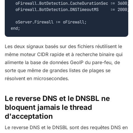
  oFirewall.BotDetection.CacheDurationSec := 3600;  
  oFirewall.BotDetection.DNSTimeoutMS     := 2000;

  oServer.Firewall := oFirewall;

end;
Les deux signaux basés sur des fichiers réutilisent le
même moteur CIDR rapide et à recherche binaire qui
alimente la base de données GeoIP du pare-feu, de
sorte que même de grandes listes de plages se
résolvent en microsecondes.
Le reverse DNS et le DNSBL ne
bloquent jamais le thread
d'acceptation
Le reverse DNS et le DNSBL sont des requêtes DNS en