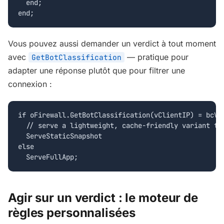
  end;

end;
Vous pouvez aussi demander un verdict à tout moment
avec
— pratique pour
GetBotClassification
adapter une réponse plutôt que pour filtrer une
connexion :
if oFirewall.GetBotClassification(vClientIP) = bcVer
  // serve a lightweight, cache-friendly variant to 
  ServeStaticSnapshot

else

  ServeFullApp;
Agir sur un verdict : le moteur de
règles personnalisées