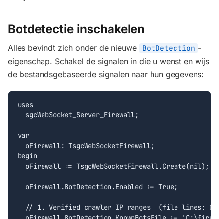
Botdetectie inschakelen
Alles bevindt zich onder de nieuwe
-
BotDetection
eigenschap. Schakel de signalen in die u wenst en wijs
de bestandsgebaseerde signalen naar hun gegevens:
uses

  sgcWebSocket_Server_Firewall;

var

  oFirewall: TsgcWebSocketFirewall;

begin

  oFirewall := TsgcWebSocketFirewall.Create(nil);

  oFirewall.BotDetection.Enabled := True;

  // 1. Verified crawler IP ranges  (file lines: CID
  oFirewall.BotDetection.KnownBotsFile := 'C:\firewa