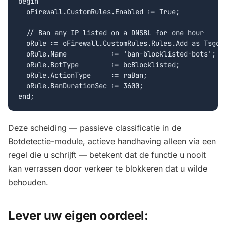
begin

  oFirewall.CustomRules.Enabled := True;

  // Ban any IP listed on a DNSBL for one hour

  oRule := oFirewall.CustomRules.Rules.Add as TsgcFi
  oRule.Name           := 'ban-blocklisted-bots';

  oRule.BotType        := bcBlocklisted;

  oRule.ActionType     := raBan;

  oRule.BanDurationSec := 3600;

end;
Deze scheiding — passieve classificatie in de
Botdetectie-module, actieve handhaving alleen via een
regel die u schrijft — betekent dat de functie u nooit
kan verrassen door verkeer te blokkeren dat u wilde
behouden.
Lever uw eigen oordeel: