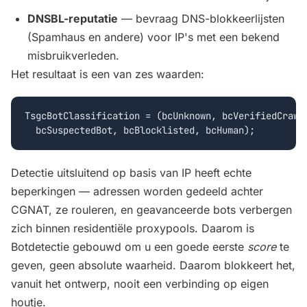
DNSBL-reputatie
— bevraag DNS-blokkeerlijsten
(Spamhaus en andere) voor IP's met een bekend
misbruikverleden.
Het resultaat is een van zes waarden:
TsgcBotClassification = (bcUnknown, bcVerifiedCrawle
  bcSuspectedBot, bcBlocklisted, bcHuman);
Detectie uitsluitend op basis van IP heeft echte
beperkingen — adressen worden gedeeld achter
CGNAT, ze rouleren, en geavanceerde bots verbergen
zich binnen residentiële proxypools. Daarom is
Botdetectie gebouwd om u een goede eerste
score
te
geven, geen absolute waarheid. Daarom blokkeert het,
vanuit het ontwerp, nooit een verbinding op eigen
houtje.