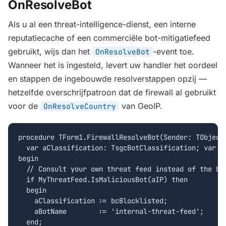
OnResolveBot
Als u al een threat-intelligence-dienst, een interne
reputatiecache of een commerciële bot-mitigatiefeed
gebruikt, wijs dan het
-event toe.
OnResolveBot
Wanneer het is ingesteld, levert uw handler het oordeel
en stappen de ingebouwde resolverstappen opzij —
hetzelfde overschrijfpatroon dat de firewall al gebruikt
voor de
van GeoIP.
OnResolveCountry
procedure TForm1.FirewallResolveBot(Sender: TObject;
  var aClassification: TsgcBotClassification; var aB
begin

  // Consult your own threat feed instead of the bui
  if MyThreatFeed.IsMaliciousBot(aIP) then

  begin

    aClassification := bcBlocklisted;

    aBotName        := 'internal-threat-feed';

  end;
