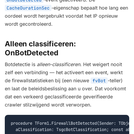
-eigenschap bepaalt hoe lang een
CacheDurationSec
oordeel wordt hergebruikt voordat het IP opnieuw
wordt gecontroleerd.
Alleen classificeren:
OnBotDetected
Botdetectie is
alleen-classificeren
. Het weigert nooit
zelf een verbinding — het activeert een event, werkt
de firewallstatistieken bij (een nieuwe
-teller)
fvBot
en laat de beleidsbeslissing aan u over. Dat voorkomt
dat een verkeerd geclassificeerde geverifieerde
crawler stilzwijgend wordt verworpen.
procedure TForm1.FirewallBotDetected(Sender: TObject
  aClassification: TsgcBotClassification; const aBot