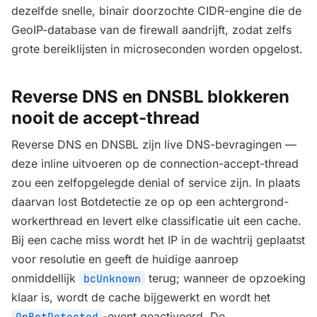
dezelfde snelle, binair doorzochte CIDR-engine die de
GeoIP-database van de firewall aandrijft, zodat zelfs
grote bereiklijsten in microseconden worden opgelost.
Reverse DNS en DNSBL blokkeren
nooit de accept-thread
Reverse DNS en DNSBL zijn live DNS-bevragingen —
deze inline uitvoeren op de connection-accept-thread
zou een zelfopgelegde denial of service zijn. In plaats
daarvan lost Botdetectie ze op op een achtergrond-
workerthread en levert elke classificatie uit een cache.
Bij een cache miss wordt het IP in de wachtrij geplaatst
voor resolutie en geeft de huidige aanroep
onmiddellijk
terug; wanneer de opzoeking
bcUnknown
klaar is, wordt de cache bijgewerkt en wordt het
-event geactiveerd. De
OnBotDetected