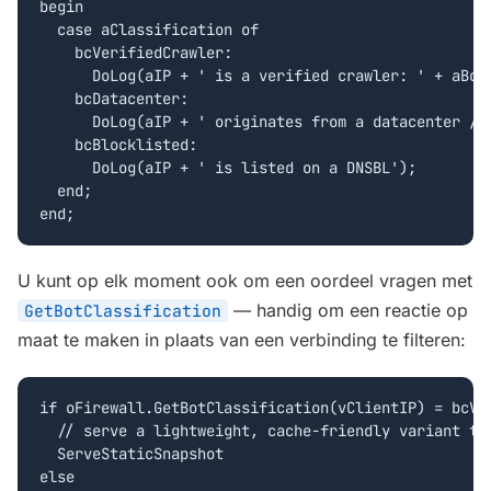
begin

  case aClassification of

    bcVerifiedCrawler:

      DoLog(aIP + ' is a verified crawler: ' + aBotN
    bcDatacenter:

      DoLog(aIP + ' originates from a datacenter / h
    bcBlocklisted:

      DoLog(aIP + ' is listed on a DNSBL');

  end;

end;
U kunt op elk moment ook om een oordeel vragen met
— handig om een reactie op
GetBotClassification
maat te maken in plaats van een verbinding te filteren:
if oFirewall.GetBotClassification(vClientIP) = bcVer
  // serve a lightweight, cache-friendly variant to 
  ServeStaticSnapshot

else
