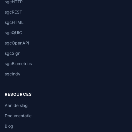
sgcHTTP
sgcREST
sgcHTML
sgcQUIC
sgcOpenAPI
sgcSign
sgcBiometrics
sgcIndy
RESOURCES
Aan de slag
Documentatie
Blog