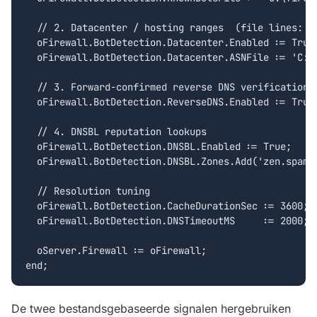
  // 2. Datacenter / hosting ranges  (file lines: CI
  oFirewall.BotDetection.Datacenter.Enabled := True;
  oFirewall.BotDetection.Datacenter.ASNFile := 'C:\f
  // 3. Forward-confirmed reverse DNS verification

  oFirewall.BotDetection.ReverseDNS.Enabled := True;
  // 4. DNSBL reputation lookups

  oFirewall.BotDetection.DNSBL.Enabled := True;

  oFirewall.BotDetection.DNSBL.Zones.Add('zen.spamha
  // Resolution tuning

  oFirewall.BotDetection.CacheDurationSec := 3600;  
  oFirewall.BotDetection.DNSTimeoutMS     := 2000;

  oServer.Firewall := oFirewall;

end;
De twee bestandsgebaseerde signalen hergebruiken