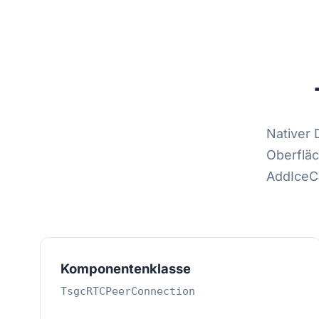
Nativer
Oberfläc
AddIceCa
Komponentenklasse
TsgcRTCPeerConnection