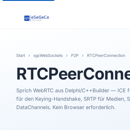
Start
›
sgcWebSockets
›
P2P
›
RTCPeerConnection
RTCPeerConne
Sprich WebRTC aus Delphi/C++Builder — ICE für
für den Keying-Handshake, SRTP für Medien, 
DataChannels. Kein Browser erforderlich.