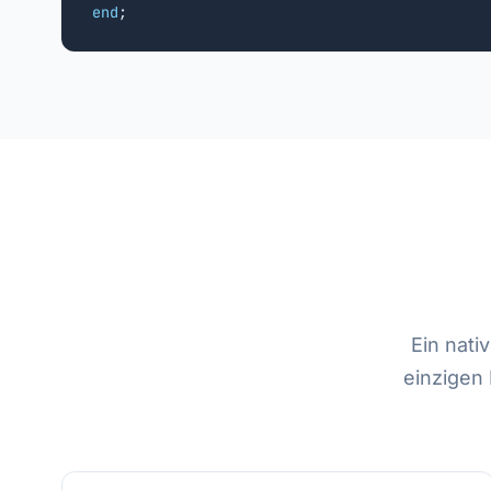
end
;
Ein nati
einzigen