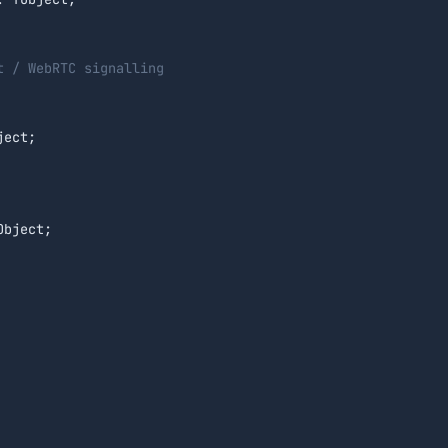
t / WebRTC signalling
ect;

bject;
