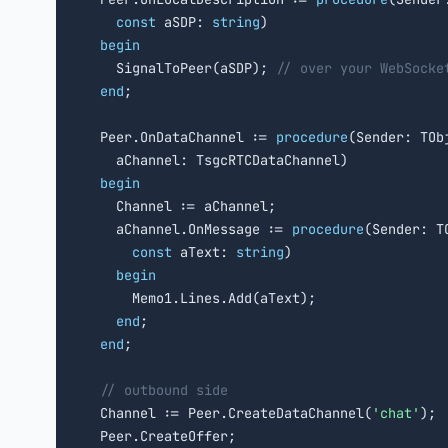
const
 aSDP: 
string
)

begin
    SignalToPeer(aSDP); 
// over your WebSocke
end
;

  Peer.OnDataChannel := 
procedure
(Sender: TObj
    aChannel: TsgcRTCDataChannel)

begin
    Channel := aChannel;

    aChannel.OnMessage := 
procedure
(Sender: TO
const
 aText: 
string
)

begin
      Memo1.Lines.Add(aText);

end
;

end
;

// outbound side
  Channel := Peer.CreateDataChannel(
'chat'
);
