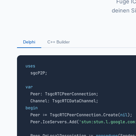
Füge IC
deinen S
Delphi
C++ Builder
uses

  sgcP2P;

var

  Peer: TsgcRTCPeerConnection;

begin

  Peer := TsgcRTCPeerConnection.Create(
nil
);

  Peer.IceServers.Add(
'stun:stun.l.google.com
  Peer.OnLocalDescription := 
procedure
(Sender