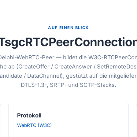
AUF EINEN BLICK
TsgcRTCPeerConnectio
 Delphi-WebRTC-Peer — bildet die W3C-RTCPeerCon
he ab (CreateOffer / CreateAnswer / SetRemoteDesc
ndidate / DataChannel), gestützt auf die mitgeliefer
DTLS-1.3-, SRTP- und SCTP-Stacks.
Protokoll
WebRTC (W3C)