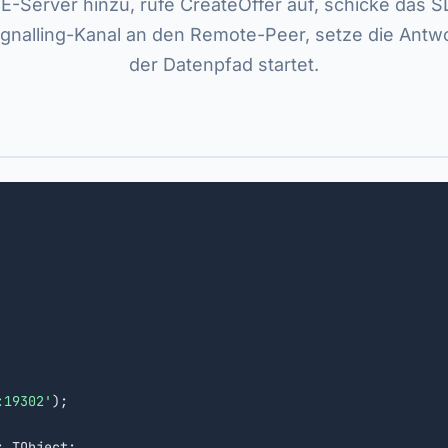
E-Server hinzu, rufe CreateOffer auf, schicke das 
ignalling-Kanal an den Remote-Peer, setze die Antw
der Datenpfad startet.
:19302'
);

: TObject;
