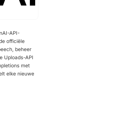
nAI-API-
e officiële
peech, beheer
de Uploads-API
pletions met
elt elke nieuwe