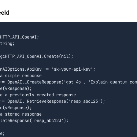
eeld
HTTP_API_OpenAI;

tring;

gcHTTP_API_OpenAI.Create(nil);

nAIOptions.ApiKey := 'sk-your-api-key';

a simple response

:= OpenAI._CreateResponse('gpt-4o', 'Explain quantum com
e(vResponse);

e a previously created response

:= OpenAI._RetrieveResponse('resp_abc123');

e(vResponse);

a stored response

leteResponse('resp_abc123');

e;
