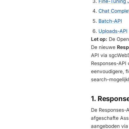
Fine-Tuning 
Chat Comple
Batch-API
Uploads-API
Let op:
De OpenA
De nieuwe
Resp
API via sgcWebS
Responses-API d
eenvoudigere, fl
search-mogelijk
1. Respons
De Responses-AP
afgeschafte Assi
aangeboden via