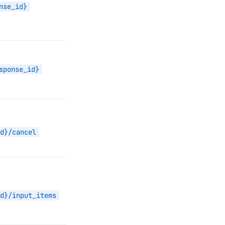
nse_id}
sponse_id}
d}/cancel
d}/input_items