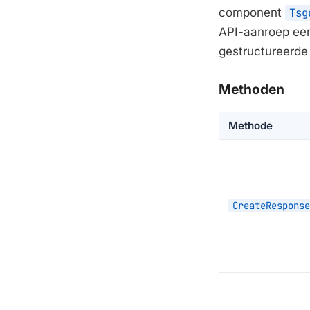
component
Tsg
API-aanroep een 
gestructureerde
Methoden
Methode
CreateResponse