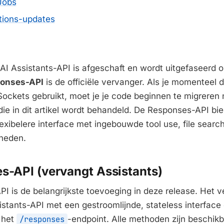
Jobs
tions-updates
I Assistants-API is afgeschaft en wordt uitgefaseerd 
onses-API
is de officiële vervanger. Als je momenteel 
ockets gebruikt, moet je je code beginnen te migreren 
ie in dit artikel wordt behandeld. De Responses-API bi
exibelere interface met ingebouwde tool use, file sear
heden.
es-API (vervangt Assistants)
I is de belangrijkste toevoeging in deze release. Het 
stants-API met een gestroomlijnde, stateless interface
 het
/responses
-endpoint. Alle methoden zijn beschikb