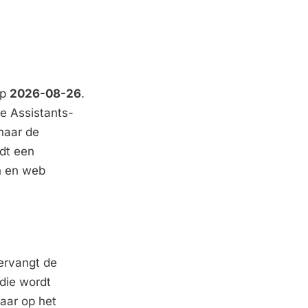
op
2026-08-26
.
de Assistants-
naar de
edt een
ch en web
vervangt de
 die wordt
aar op het