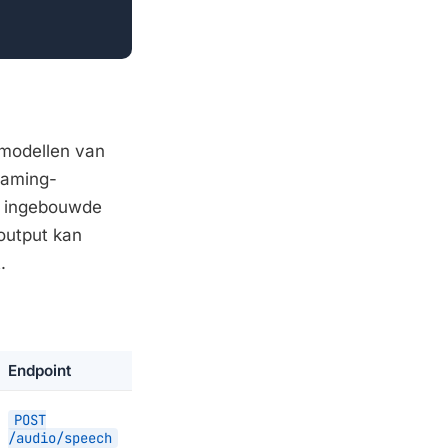
modellen van
eaming-
es ingebouwde
output kan
.
Endpoint
POST
/audio/speech