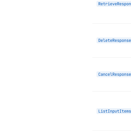
RetrieveRespon
DeleteResponse
CancelResponse
ListInputItems