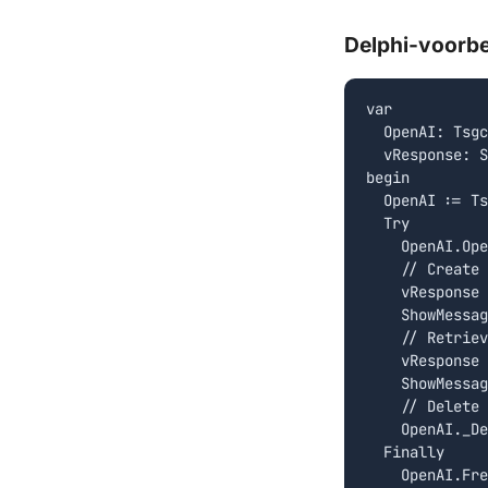
Delphi-voorb
var

  OpenAI: Tsgc
  vResponse: S
begin

  OpenAI := Ts
  Try

    OpenAI.Ope
    // Create 
    vResponse 
    ShowMessag
    // Retriev
    vResponse 
    ShowMessag
    // Delete 
    OpenAI._De
  Finally

    OpenAI.Fre