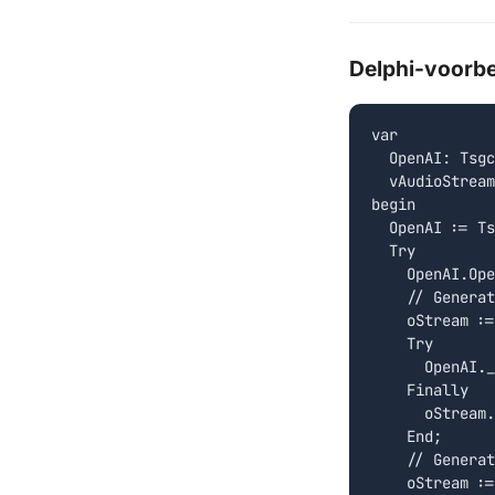
Delphi-voorb
var

  OpenAI: Tsgc
  vAudioStream
begin

  OpenAI := Ts
  Try

    OpenAI.Ope
    // Generat
    oStream :=
    Try

      OpenAI._
    Finally

      oStream.
    End;

    // Generat
    oStream :=