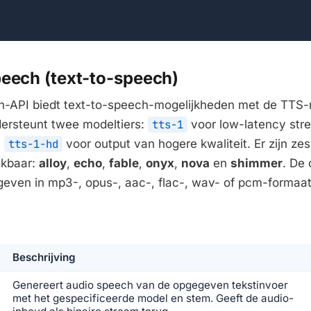
peech (text-to-speech)
-API biedt text-to-speech-mogelijkheden met de TTS-
ersteunt twee modeltiers:
tts-1
voor low-latency str
n
tts-1-hd
voor output van hogere kwaliteit. Er zijn z
kbaar:
alloy
,
echo
,
fable
,
onyx
,
nova
en
shimmer
. De 
even in mp3-, opus-, aac-, flac-, wav- of pcm-formaat
Beschrijving
Genereert audio speech van de opgegeven tekstinvoer
met het gespecificeerde model en stem. Geeft de audio-