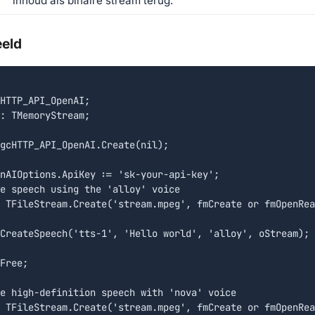
inhoud als binaire stream terug.
eeld
HTTP_API_OpenAI;

: TMemoryStream;

gcHTTP_API_OpenAI.Create(nil);

nAIOptions.ApiKey := 'sk-your-api-key';

e speech using the 'alloy' voice

 TFileStream.Create('stream.mpeg', fmCreate or fmOpenRea
CreateSpeech('tts-1', 'Hello world', 'alloy', oStream);

Free;

e high-definition speech with 'nova' voice

 TFileStream.Create('stream.mpeg', fmCreate or fmOpenRea