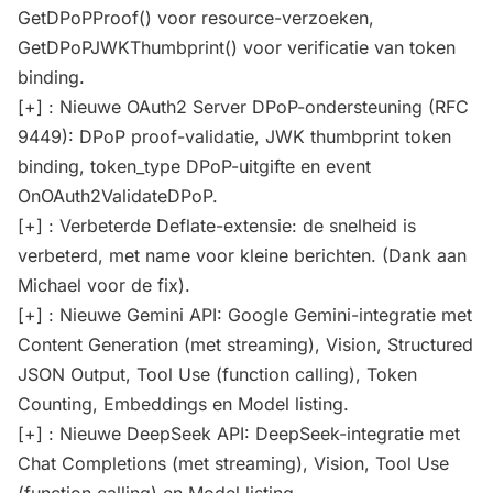
GetDPoPProof() voor resource-verzoeken,
GetDPoPJWKThumbprint() voor verificatie van token
binding.
[+] : Nieuwe OAuth2 Server DPoP-ondersteuning (RFC
9449): DPoP proof-validatie, JWK thumbprint token
binding, token_type DPoP-uitgifte en event
OnOAuth2ValidateDPoP.
[+] : Verbeterde Deflate-extensie: de snelheid is
verbeterd, met name voor kleine berichten. (Dank aan
Michael voor de fix).
[+] : Nieuwe Gemini API: Google Gemini-integratie met
Content Generation (met streaming), Vision, Structured
JSON Output, Tool Use (function calling), Token
Counting, Embeddings en Model listing.
[+] : Nieuwe DeepSeek API: DeepSeek-integratie met
Chat Completions (met streaming), Vision, Tool Use
(function calling) en Model listing.