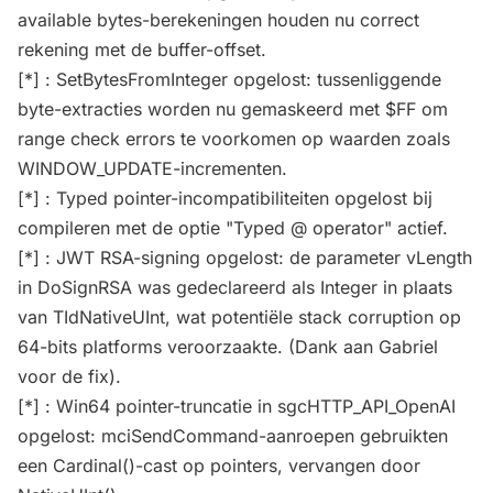
available bytes-berekeningen houden nu correct
rekening met de buffer-offset.
[*] : SetBytesFromInteger opgelost: tussenliggende
byte-extracties worden nu gemaskeerd met $FF om
range check errors te voorkomen op waarden zoals
WINDOW_UPDATE-incrementen.
[*] : Typed pointer-incompatibiliteiten opgelost bij
compileren met de optie "Typed @ operator" actief.
[*] : JWT RSA-signing opgelost: de parameter vLength
in DoSignRSA was gedeclareerd als Integer in plaats
van TIdNativeUInt, wat potentiële stack corruption op
64-bits platforms veroorzaakte. (Dank aan Gabriel
voor de fix).
[*] : Win64 pointer-truncatie in sgcHTTP_API_OpenAI
opgelost: mciSendCommand-aanroepen gebruikten
een Cardinal()-cast op pointers, vervangen door