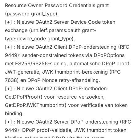
Resource Owner Password Credentials grant
(password grant_type).
[+] : Nieuwe OAuth2 Server Device Code token
exchange (urn:ietf:params:oauth:grant-
type:device_code grant_type).
[+] : Nieuwe OAuth2 Client DPoP-ondersteuning (RFC
9449): sender-constrained tokens via DPoPOptions
met ES256/RS256-signing, automatische DPoP proof
JWT-generatie, JWK thumbprint-berekening (RFC
7638) en DPoP-Nonce retry-afhandeling.
[+] : Nieuwe OAuth2 Client DPoP-methoden:
GetDPoPProof() voor resource-verzoeken,
GetDPoPJWKThumbprint() voor verificatie van token
binding.
[+] : Nieuwe OAuth2 Server DPoP-ondersteuning (RFC
9449): DPoP proof-validatie, JWK thumbprint token