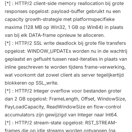
[*] : HTTP/2 client-side memory reallocation bij grote
responses opgelost: payload-buffer gebruikt nu een
capacity growth-strategie met platformspecifieke
maxima (128 MB op Win32, 1 GB op Win64) in plaats
van bij elk DATA-frame opnieuw te alloceren.
[*] : HTTP/2 SSL write deadlock bij grote file transfers
opgelost: WINDOW_UPDATEs worden nu in de wachtrij
geplaatst en geflusht tussen read-iteraties in plaats van
inline geschreven te worden tijdens frame-verwerking,
wat voorkomt dat zowel client als server tegelijkertijd
blokkeren op SSL_write.
[*] : HTTP/2 Integer overflow voor bestanden groter
dan 2 GB opgelost: FrameLength, Offset, WindowSize,
PayLoadCapacity, ReadWindowSize en flow-control
accumulators zijn gewijzigd van Integer naar Int64.
[*] : HTTP/2 stream-state opgelost: RST_STREAM-
frames die op idle streams worden ontvangen (na