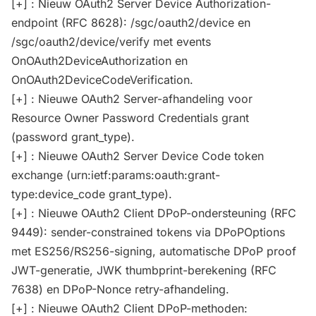
[+] : Nieuw OAuth2 Server Device Authorization-
endpoint (RFC 8628): /sgc/oauth2/device en
/sgc/oauth2/device/verify met events
OnOAuth2DeviceAuthorization en
OnOAuth2DeviceCodeVerification.
[+] : Nieuwe OAuth2 Server-afhandeling voor
Resource Owner Password Credentials grant
(password grant_type).
[+] : Nieuwe OAuth2 Server Device Code token
exchange (urn:ietf:params:oauth:grant-
type:device_code grant_type).
[+] : Nieuwe OAuth2 Client DPoP-ondersteuning (RFC
9449): sender-constrained tokens via DPoPOptions
met ES256/RS256-signing, automatische DPoP proof
JWT-generatie, JWK thumbprint-berekening (RFC
7638) en DPoP-Nonce retry-afhandeling.
[+] : Nieuwe OAuth2 Client DPoP-methoden: