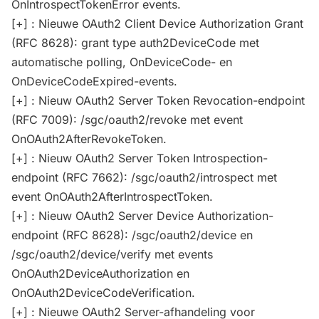
OnIntrospectTokenError events.
[+] : Nieuwe OAuth2 Client Device Authorization Grant
(RFC 8628): grant type auth2DeviceCode met
automatische polling, OnDeviceCode- en
OnDeviceCodeExpired-events.
[+] : Nieuw OAuth2 Server Token Revocation-endpoint
(RFC 7009): /sgc/oauth2/revoke met event
OnOAuth2AfterRevokeToken.
[+] : Nieuw OAuth2 Server Token Introspection-
endpoint (RFC 7662): /sgc/oauth2/introspect met
event OnOAuth2AfterIntrospectToken.
[+] : Nieuw OAuth2 Server Device Authorization-
endpoint (RFC 8628): /sgc/oauth2/device en
/sgc/oauth2/device/verify met events
OnOAuth2DeviceAuthorization en
OnOAuth2DeviceCodeVerification.
[+] : Nieuwe OAuth2 Server-afhandeling voor