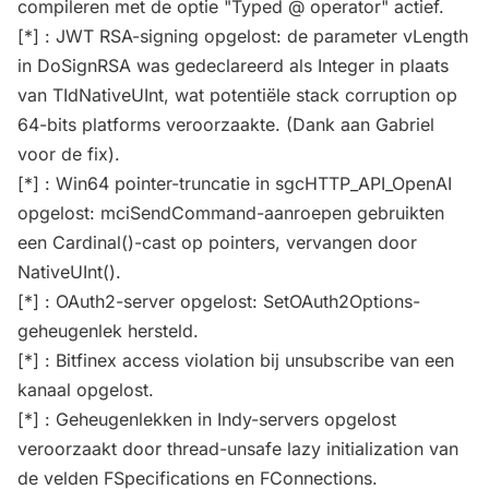
compileren met de optie "Typed @ operator" actief.
[*] : JWT RSA-signing opgelost: de parameter vLength
in DoSignRSA was gedeclareerd als Integer in plaats
van TIdNativeUInt, wat potentiële stack corruption op
64-bits platforms veroorzaakte. (Dank aan Gabriel
voor de fix).
[*] : Win64 pointer-truncatie in sgcHTTP_API_OpenAI
opgelost: mciSendCommand-aanroepen gebruikten
een Cardinal()-cast op pointers, vervangen door
NativeUInt().
[*] : OAuth2-server opgelost: SetOAuth2Options-
geheugenlek hersteld.
[*] : Bitfinex access violation bij unsubscribe van een
kanaal opgelost.
[*] : Geheugenlekken in Indy-servers opgelost
veroorzaakt door thread-unsafe lazy initialization van
de velden FSpecifications en FConnections.