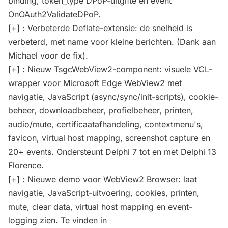
binding, token_type DPoP-uitgifte en event
OnOAuth2ValidateDPoP.
[+] : Verbeterde Deflate-extensie: de snelheid is
verbeterd, met name voor kleine berichten. (Dank aan
Michael voor de fix).
[+] : Nieuw TsgcWebView2-component: visuele VCL-
wrapper voor Microsoft Edge WebView2 met
navigatie, JavaScript (async/sync/init-scripts), cookie-
beheer, downloadbeheer, profielbeheer, printen,
audio/mute, certificaatafhandeling, contextmenu's,
favicon, virtual host mapping, screenshot capture en
20+ events. Ondersteunt Delphi 7 tot en met Delphi 13
Florence.
[+] : Nieuwe demo voor WebView2 Browser: laat
navigatie, JavaScript-uitvoering, cookies, printen,
mute, clear data, virtual host mapping en event-
logging zien. Te vinden in