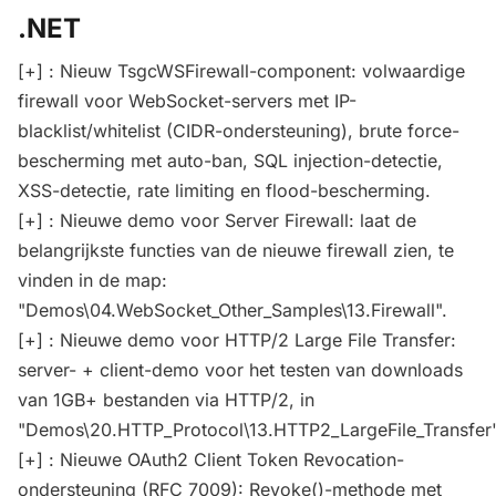
.NET
[+] : Nieuw TsgcWSFirewall-component: volwaardige
firewall voor WebSocket-servers met IP-
blacklist/whitelist (CIDR-ondersteuning), brute force-
bescherming met auto-ban, SQL injection-detectie,
XSS-detectie, rate limiting en flood-bescherming.
[+] : Nieuwe demo voor Server Firewall: laat de
belangrijkste functies van de nieuwe firewall zien, te
vinden in de map:
"Demos\04.WebSocket_Other_Samples\13.Firewall".
[+] : Nieuwe demo voor HTTP/2 Large File Transfer:
server- + client-demo voor het testen van downloads
van 1GB+ bestanden via HTTP/2, in
"Demos\20.HTTP_Protocol\13.HTTP2_LargeFile_Transfer"
[+] : Nieuwe OAuth2 Client Token Revocation-
ondersteuning (RFC 7009): Revoke()-methode met