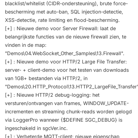
blacklist/whitelist (CIDR-ondersteuning), brute force-
bescherming met auto-ban, SQL injection-detectie,
XSS-detectie, rate limiting en flood-bescherming.
[+] : Nieuwe demo voor Server Firewall: laat de
belangrijkste functies van de nieuwe firewall zien, te
vinden in de map:
"Demos\04.WebSocket_Other_Samples\13.Firewall".
[+] : Nieuwe demo voor HTTP/2 Large File Transfer:
server- + client-demo voor het testen van downloads
van 1GB+ bestanden via HTTP/2, in
"Demos\20.HTTP_Protocol\13.HTTP2_LargeFile_Transfer"
[+] : Nieuwe HTTP/2 debug-logging: het
versturen/ontvangen van frames, WINDOW_UPDATE-
incrementen en streaming chunk-reads worden gelogd
via LoggerPro wanneer {$DEFINE SGC_DEBUG} is
ingeschakeld in sgcVer.inc.
[+] : Verbeterde MQTT-client: nieuwe eigenschap