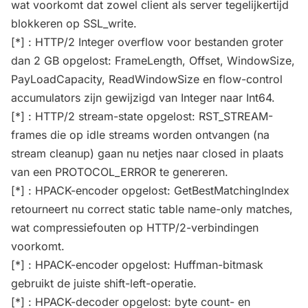
wat voorkomt dat zowel client als server tegelijkertijd
blokkeren op SSL_write.
[*] : HTTP/2 Integer overflow voor bestanden groter
dan 2 GB opgelost: FrameLength, Offset, WindowSize,
PayLoadCapacity, ReadWindowSize en flow-control
accumulators zijn gewijzigd van Integer naar Int64.
[*] : HTTP/2 stream-state opgelost: RST_STREAM-
frames die op idle streams worden ontvangen (na
stream cleanup) gaan nu netjes naar closed in plaats
van een PROTOCOL_ERROR te genereren.
[*] : HPACK-encoder opgelost: GetBestMatchingIndex
retourneert nu correct static table name-only matches,
wat compressiefouten op HTTP/2-verbindingen
voorkomt.
[*] : HPACK-encoder opgelost: Huffman-bitmask
gebruikt de juiste shift-left-operatie.
[*] : HPACK-decoder opgelost: byte count- en