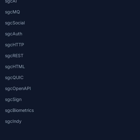
sgcAI
sgcMQ
sgcSocial
sgcAuth
sgcHTTP
sgcREST
sgcHTML
sgcQUIC
sgcOpenAPI
sgcSign
sgcBiometrics
sgcIndy