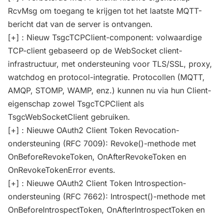
RcvMsg om toegang te krijgen tot het laatste MQTT-
bericht dat van de server is ontvangen.
[+] : Nieuw TsgcTCPClient-component: volwaardige
TCP-client gebaseerd op de WebSocket client-
infrastructuur, met ondersteuning voor TLS/SSL, proxy,
watchdog en protocol-integratie. Protocollen (MQTT,
AMQP, STOMP, WAMP, enz.) kunnen nu via hun Client-
eigenschap zowel TsgcTCPClient als
TsgcWebSocketClient gebruiken.
[+] : Nieuwe OAuth2 Client Token Revocation-
ondersteuning (RFC 7009): Revoke()-methode met
OnBeforeRevokeToken, OnAfterRevokeToken en
OnRevokeTokenError events.
[+] : Nieuwe OAuth2 Client Token Introspection-
ondersteuning (RFC 7662): Introspect()-methode met
OnBeforeIntrospectToken, OnAfterIntrospectToken en