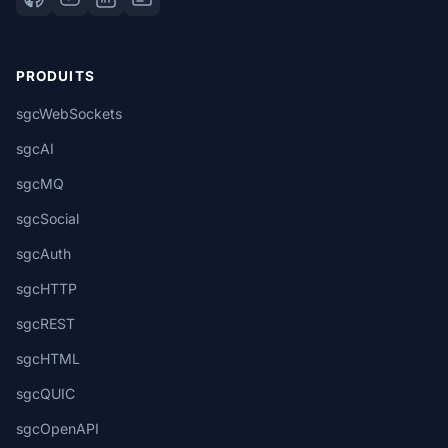
PRODUITS
sgcWebSockets
sgcAI
sgcMQ
sgcSocial
sgcAuth
sgcHTTP
sgcREST
sgcHTML
sgcQUIC
sgcOpenAPI