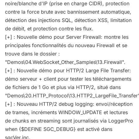
noire/blanche d'IP (prise en charge CIDR), protection
contre la force brute avec bannissement automatique,
détection des injections SQL, détection XSS, limitation
de débit, et protection contre les flux.
[+] : Nouvelle démo pour Server Firewall: montre les
principales fonctionnalités du nouveau Firewall et se
trouve dans le dossier :
"Demos\04.WebSocket_Other_Samples\13.Firewall".
[+] : Nouvelle démo pour HTTP/2 Large File Transfer:
démo serveur + client pour tester les téléchargements
de fichiers de 1 Go et plus via HTTP/2, situé dans
"Demos\20.HTTP_Protocol\13.HTTP2_LargeFile_Transfer"
[+] : Nouveau HTTP/2 debug logging: envoi/réception
de trames, incréments WINDOW_UPDATE et lectures
de chunks en streaming sont journalisés via LoggerPro
when {$DEFINE SGC_DEBUG} est activé dans
sgcVer.inc.