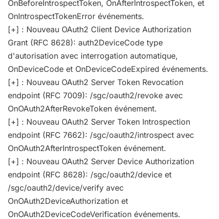
OnBeforeIntrospectToken, OnAfterIntrospectToken, et
OnIntrospectTokenError événements.
[+] : Nouveau OAuth2 Client Device Authorization
Grant (RFC 8628): auth2DeviceCode type
d'autorisation avec interrogation automatique,
OnDeviceCode et OnDeviceCodeExpired événements.
[+] : Nouveau OAuth2 Server Token Revocation
endpoint (RFC 7009): /sgc/oauth2/revoke avec
OnOAuth2AfterRevokeToken événement.
[+] : Nouveau OAuth2 Server Token Introspection
endpoint (RFC 7662): /sgc/oauth2/introspect avec
OnOAuth2AfterIntrospectToken événement.
[+] : Nouveau OAuth2 Server Device Authorization
endpoint (RFC 8628): /sgc/oauth2/device et
/sgc/oauth2/device/verify avec
OnOAuth2DeviceAuthorization et
OnOAuth2DeviceCodeVerification événements.