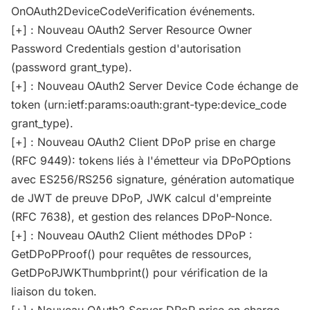
OnOAuth2DeviceCodeVerification événements.
[+] : Nouveau OAuth2 Server Resource Owner
Password Credentials gestion d'autorisation
(password grant_type).
[+] : Nouveau OAuth2 Server Device Code échange de
token (urn:ietf:params:oauth:grant-type:device_code
grant_type).
[+] : Nouveau OAuth2 Client DPoP prise en charge
(RFC 9449): tokens liés à l'émetteur via DPoPOptions
avec ES256/RS256 signature, génération automatique
de JWT de preuve DPoP, JWK calcul d'empreinte
(RFC 7638), et gestion des relances DPoP-Nonce.
[+] : Nouveau OAuth2 Client méthodes DPoP :
GetDPoPProof() pour requêtes de ressources,
GetDPoPJWKThumbprint() pour vérification de la
liaison du token.
[+] : Nouveau OAuth2 Server DPoP prise en charge