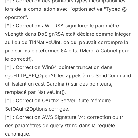
[*] : Correction des pointeurs typés incompatibilités
lors de la compilation avec l'option active "Typed @
operator".
[*] : Correction JWT RSA signature: le paramètre
vLength dans DoSignRSA était déclaré comme Integer
au lieu de TIdNativeUInt, ce qui pouvait corrompre la
pile sur les plateformes 64 bits. (Merci à Gabriel pour
le correctif).
[*] : Correction Win64 pointer truncation dans
sgcHTTP_API_OpenAI: les appels à mciSendCommand
utilisaient un cast Cardinal() sur des pointeurs,
remplacé par NativeUInt().
[*] : Correction OAuth2 Server: fuite mémoire
SetOAuth2Options corrigée.
[*] : Correction AWS Signature V4: correction du tri
des paramètres de query string dans la requête
canonique.