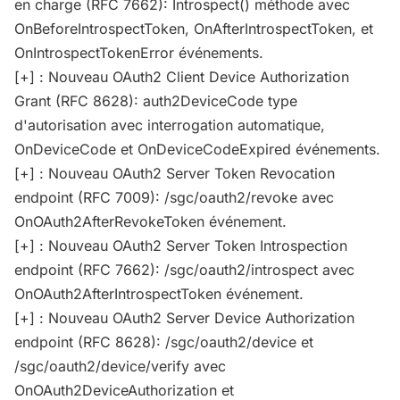
en charge (RFC 7662): Introspect() méthode avec
OnBeforeIntrospectToken, OnAfterIntrospectToken, et
OnIntrospectTokenError événements.
[+] : Nouveau OAuth2 Client Device Authorization
Grant (RFC 8628): auth2DeviceCode type
d'autorisation avec interrogation automatique,
OnDeviceCode et OnDeviceCodeExpired événements.
[+] : Nouveau OAuth2 Server Token Revocation
endpoint (RFC 7009): /sgc/oauth2/revoke avec
OnOAuth2AfterRevokeToken événement.
[+] : Nouveau OAuth2 Server Token Introspection
endpoint (RFC 7662): /sgc/oauth2/introspect avec
OnOAuth2AfterIntrospectToken événement.
[+] : Nouveau OAuth2 Server Device Authorization
endpoint (RFC 8628): /sgc/oauth2/device et
/sgc/oauth2/device/verify avec
OnOAuth2DeviceAuthorization et