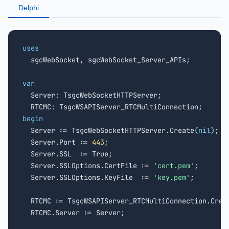
Delphi
uses

  sgcWebSocket, sgcWebSocket_Server_APIs;

var

  Server: TsgcWebSocketHTTPServer;

begin

  Server := TsgcWebSocketHTTPServer.Create(
nil
);

  Server.Port := 
443
;

  Server.SSL  := True;

  Server.SSLOptions.CertFile := 
'cert.pem'
;

  Server.SSLOptions.KeyFile  := 
'key.pem'
;

  RTCMC := TsgcWSAPIServer_RTCMultiConnection.Crea
  RTCMC.Server := Server;
