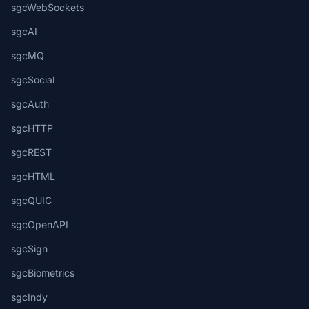
sgcWebSockets
sgcAI
sgcMQ
sgcSocial
sgcAuth
sgcHTTP
sgcREST
sgcHTML
sgcQUIC
sgcOpenAPI
sgcSign
sgcBiometrics
sgcIndy