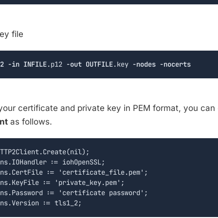
ey file
2
-in
INFILE
.p12 
-out
OUTFILE
.key 
-nodes
-nocerts
our certificate and private key in PEM format, you can 
nt
as follows.
TTP2Client.Create(nil);

ns.IOHandler := iohOpenSSL;

ns.CertFile := 'certificate_file.pem';

ns.KeyFile := 'private_key.pem';

ns.Password := 'certificate password';
