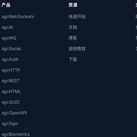
产品
资源
sgcWebSockets
快速开始
sgcAI
文档
sgcMQ
博客
sgcSocial
视频教程
sgcAuth
下载
sgcHTTP
sgcREST
sgcHTML
sgcQUIC
sgcOpenAPI
sgcSign
sgcBiometrics