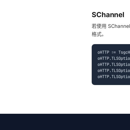
SChannel
若使用 SChan
格式。
oHTTP := TsgcH
oHTTP.TLSOptio
oHTTP.TLSOptio
oHTTP.TLSOptio