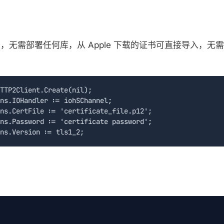
nel，无需部署任何库，从 Apple 下载的证书可直接导入，无
TTP2Client.Create(nil);

ns.IOHandler := iohSChannel;

ns.CertFile := 'certificate_file.p12';

ns.Password := 'certificate password';
