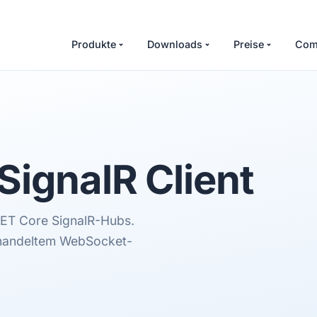
Produkte
Downloads
Preise
Com
SignalR
Client
NET Core SignalR-Hubs.
ehandeltem WebSocket-