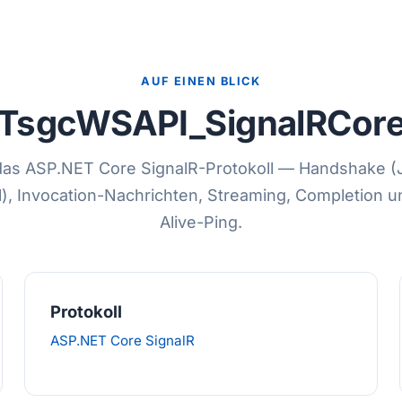
AUF EINEN BLICK
TsgcWSAPI_SignalRCor
r das ASP.NET Core SignalR-Protokoll — Handshake 
l), Invocation-Nachrichten, Streaming, Completion 
Alive-Ping.
Protokoll
ASP.NET Core SignalR