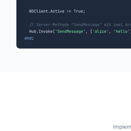
  WSClient.Active := True;

// Server-Methode "SendMessage" mit zwei Ar
  Hub.Invoke(
'SendMessage'
, [
'alice'
, 
'hello'
end
;
Implem