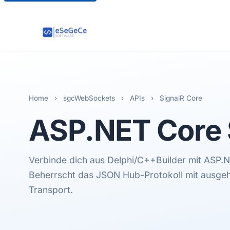
Home
›
sgcWebSockets
›
APIs
›
SignalR Core
ASP.NET Core 
Verbinde dich aus Delphi/C++Builder mit ASP.
Beherrscht das JSON Hub-Protokoll mit ausg
Transport.