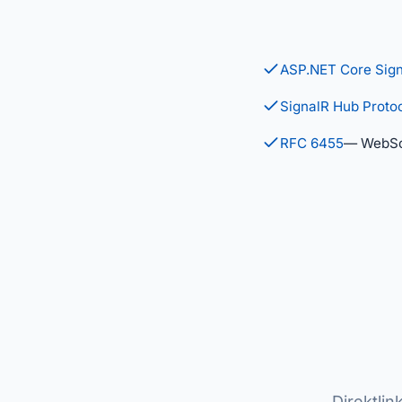
ASP.NET Core Sign
SignalR Hub Protoc
RFC 6455
— WebSo
Direktli