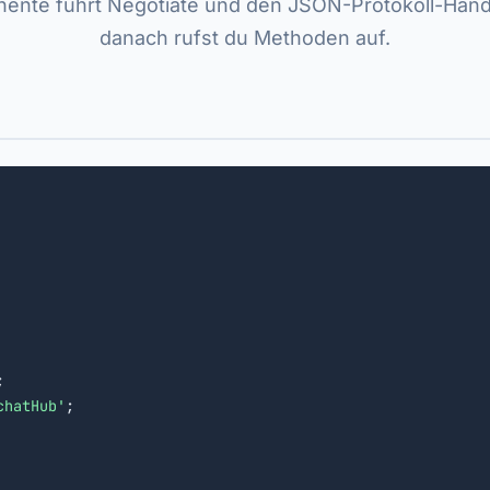
ente führt Negotiate und den JSON-Protokoll-Han
danach rufst du Methoden auf.


chatHub'
;
