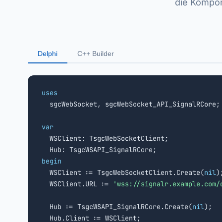
die Kompon
Delphi
C++ Builder
uses

  sgcWebSocket, sgcWebSocket_API_SignalRCore;

var

  WSClient: TsgcWebSocketClient;

begin

  WSClient := TsgcWebSocketClient.Create(
nil
);
  WSClient.URL := 
'wss://signalr.example.com/
  Hub := TsgcWSAPI_SignalRCore.Create(
nil
);

  Hub.Client := WSClient;
