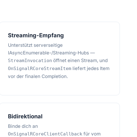
Streaming-Empfang
Unterstützt serverseitige
IAsyncEnumerable-/Streaming-Hubs —
öffnet einen Stream, und
StreamInvocation
liefert jedes Item
OnSignalRCoreStreamItem
vor der finalen Completion.
Bidirektional
Binde dich an
für vom
OnSignalRCoreClientCallback