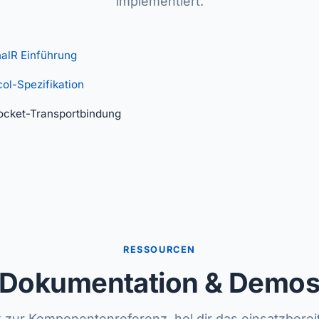
implementiert.
alR Einführung
ol-Spezifikation
cket-Transportbindung
RESSOURCEN
Dokumentation & Demo
nk zur Komponentenreferenz, hol dir das einsatzbere