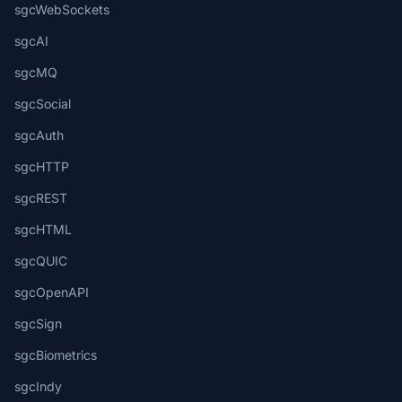
sgcWebSockets
sgcAI
sgcMQ
sgcSocial
sgcAuth
sgcHTTP
sgcREST
sgcHTML
sgcQUIC
sgcOpenAPI
sgcSign
sgcBiometrics
sgcIndy