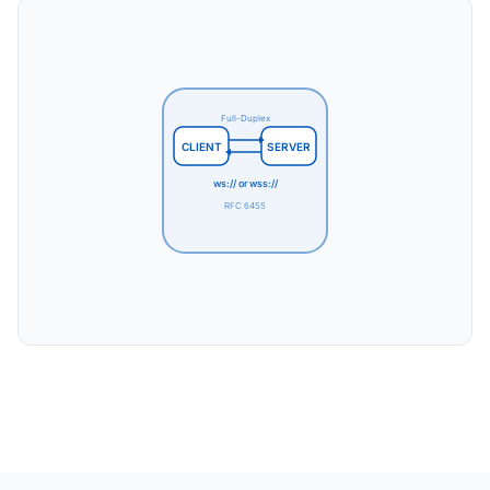
Full-Duplex
CLIENT
SERVER
ws:// or wss://
RFC 6455