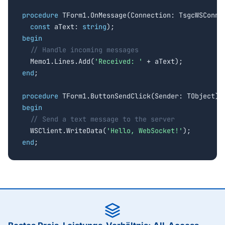
procedure
 TForm1.OnMessage(Connection: TsgcWSConnec
const
 aText: 
string
begin
// Handle incoming messages
  Memo1.Lines.Add(
'Received: '
end
;

procedure
begin
// Send a text message to the server
  WSClient.WriteData(
'Hello, WebSocket!'
end
;