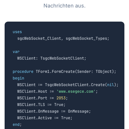
Nachrichten aus.
uses

  sgcWebSocket_Client, sgcWebSocket_Types;

var

  WSClient: TsgcWebSocketClient;

procedure
begin

  WSClient := TsgcWebSocketClient.Create(
nil
);

  WSClient.Host := 
'www.esegece.com'
;

  WSClient.Port := 
2053
;

  WSClient.TLS := True;

  WSClient.OnMessage := OnMessage;

end
;
